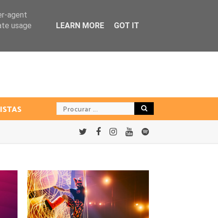
er-agent
rate usage
LEARN MORE
GOT IT
ISTAS