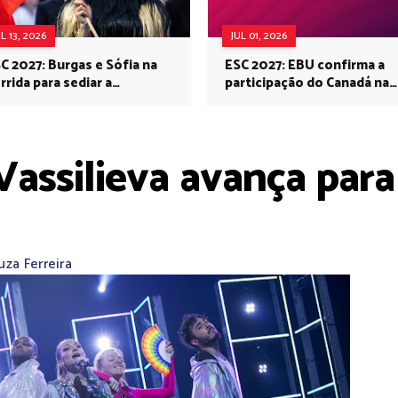
UL 13, 2026
JUL 01, 2026
C 2027: Burgas e Sófia na
ESC 2027: EBU confirma a
rrida para sediar a
participação do Canadá na
rovisão no próximo ano
Eurovisão do próximo ano
Vassilieva avança para
za Ferreira