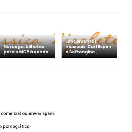
Lançamentos
Noruega: bilhetes
musicais: Carl Espen
para o MGP à venda
e Softengine
r comercial ou enviar spam;
o pornográfico;