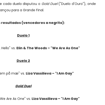
de cada duelo disputou o
Gold Duel
("Duelo d'Ouro"),
onde
ançou para a Grande Final.
 resultados (vencedores a negrito):
Duelo 1
 Hello" vs.
Elin & The Woods – "We Are As One"
Duelo 2
Stem på mæ" vs.
Liza Vassilieva – "I Am Gay"
Gold Duel
"We Are As One" vs.
Liza Vassilieva – "I Am Gay"