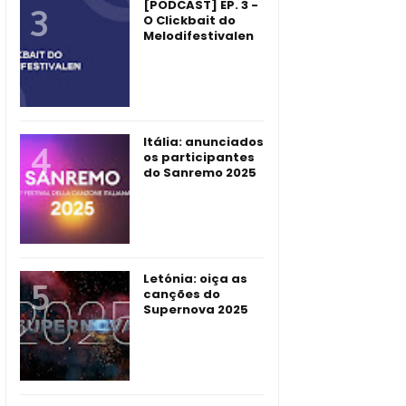
[PODCAST] EP. 3 -
O Clickbait do
Melodifestivalen
Itália: anunciados
os participantes
do Sanremo 2025
Letónia: oiça as
canções do
Supernova 2025