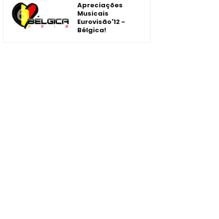
Apreciações
Musicais
Eurovisão'12 -
Bélgica!