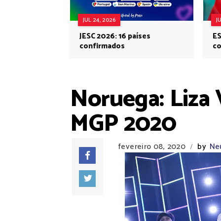
JUL 24, 2026
J
JESC 2026: 16 países
ES
confirmados
co
Eu
Noruega: Liza 
MGP 2020
fevereiro 08, 2020
by
Neu
/