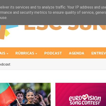
liver its services and to analyze traffic. Your IP address and us
rmance and security metrics to ensure quality of service, gene
buse.
AIS
RÚBRICAS
PODCAST
AGENDA
ENTREV
odcast