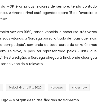
o do MGP é uma das maiores de sempre, tendo contado
nais. A Grande Final está agendada para 15 de fevereiro e
trum.
imeira vez em 1960, tendo vencido o concurso três vezes
s suas vitórias, a Noruega possui o título de "país que mais
r na competição", somando ao todo cerca de onze últimos
 em Telavive, o país foi representado pelos KEiiNO, que
Sky". Nesta edição, a Noruega chegou à final, onde alcançou
, tendo vencido o televoto.
Melodi Grand Prix 2020
Noruega
slideshow
: Bugo & Morgan desclassificados do Sanremo