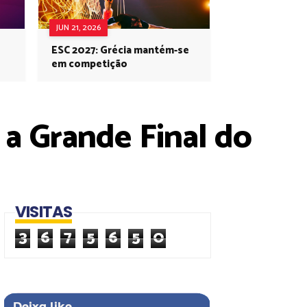
JUN 21, 2026
ESC 2027: Grécia mantém-se
em competição
 a Grande Final do
VISITAS
3
6
7
5
6
5
0