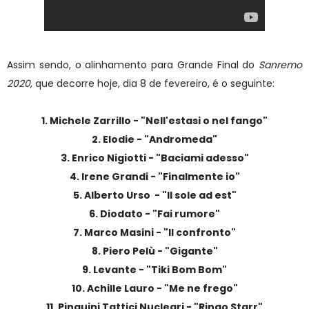
Assim sendo, o alinhamento para Grande Final do
Sanremo
2020
, que decorre hoje, dia 8 de fevereiro, é o seguinte:
1. Michele Zarrillo - "Nell'estasi o nel fango"
2. Elodie - "Andromeda"
3. Enrico Nigiotti - "Baciami adesso"
4. Irene Grandi - "Finalmente io"
5. Alberto Urso - "Il sole ad est"
6. Diodato - "Fai rumore"
7. Marco Masini - "Il confronto"
8. Piero Pelù - "Gigante"
9. Levante - "Tiki Bom Bom"
10. Achille Lauro - "Me ne frego"
11. Pinguini Tattici Nucleari - "Ringo Starr"