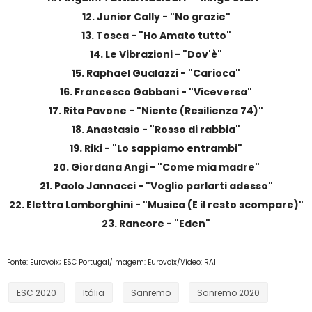
12. Junior Cally - "No grazie"
13. Tosca - "Ho Amato tutto"
14. Le Vibrazioni - "Dov'è"
15. Raphael Gualazzi - "Carioca"
16. Francesco Gabbani - "Viceversa"
17. Rita Pavone - "Niente (Resilienza 74)"
18. Anastasio - "Rosso di rabbia"
19. Riki - "Lo sappiamo entrambi"
20. Giordana Angi - "Come mia madre"
21. Paolo Jannacci - "Voglio parlarti adesso"
22. Elettra Lamborghini - "Musica (E il resto scompare)"
23. Rancore - "Eden"
Fonte: Eurovoix; ESC Portugal/Imagem: Eurovoix/Vídeo: RAI
ESC 2020
Itália
Sanremo
Sanremo 2020