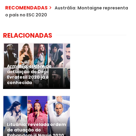
RECOMENDADAS
Austrália: Montaigne representa
o país no ESC 2020
RELACIONADAS
Arménia: ordem de
actuação do Depi
Evratesil 2020 já é
conhecida
Lituânia: revelada ordem
de atuação do
Pabandom iš Naujo 2020