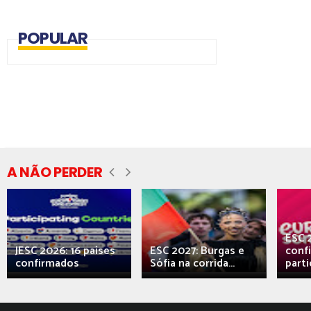
POPULAR
A NÃO PERDER
ESC 
JESC 2026: 16 países
ESC 2027: Burgas e
conf
confirmados
Sófia na corrida...
parti