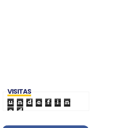
VISITAS
u
n
d
e
f
i
n
e
d