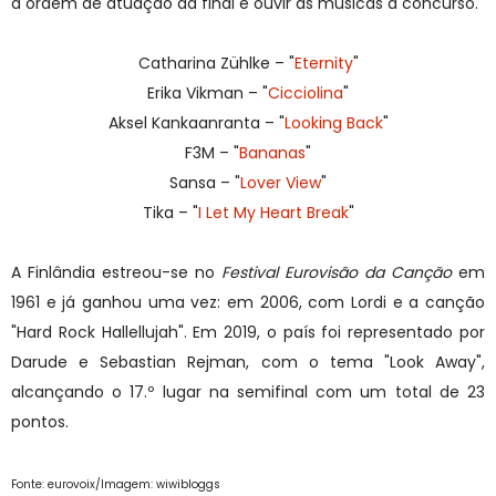
a ordem de atuação da final e ouvir as músicas a concurso.
Catharina Zühlke – "
Eternity
"
Erika Vikman – "
Cicciolina
"
Aksel Kankaanranta – "
Looking Back
"
F3M – "
Bananas
"
Sansa – "
Lover View
"
Tika – "
I Let My Heart Break
"
A Finlândia estreou-se no
Festival Eurovisão da Canção
em
1961 e já ganhou uma vez: em 2006, com Lordi e a canção
"Hard Rock Hallellujah". Em 2019, o país foi representado por
Darude e Sebastian Rejman, com o tema "Look Away",
alcançando o 17.º lugar na semifinal com um total de 23
pontos.
Fonte: eurovoix/Imagem: wiwibloggs