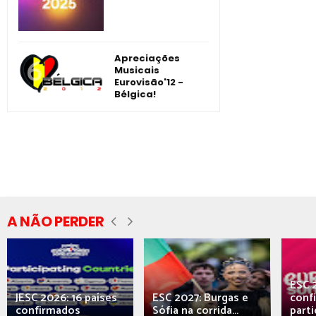
Apreciações
Musicais
Eurovisão'12 -
Bélgica!
A NÃO PERDER
ESC 
JESC 2026: 16 países
ESC 2027: Burgas e
conf
confirmados
Sófia na corrida...
parti