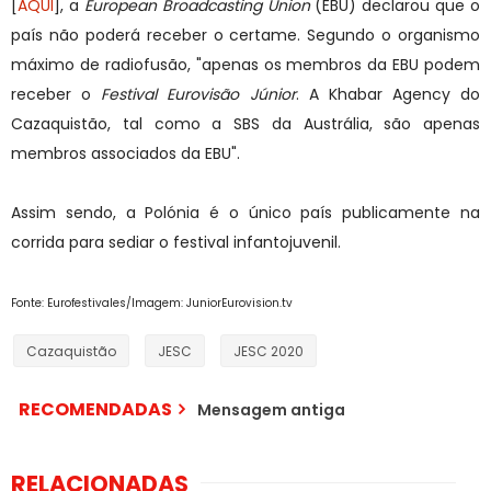
[
AQUI
], a
European Broadcasting Union
(EBU) declarou que o
país não poderá receber o certame. Segundo o organismo
máximo de radiofusão, "apenas os membros da EBU podem
receber o
Festival Eurovisão Júnior
. A Khabar Agency do
Cazaquistão, tal como a SBS da Austrália, são apenas
membros associados da EBU".
Assim sendo, a Polónia é o único país publicamente na
corrida para sediar o festival infantojuvenil.
Fonte: Eurofestivales/Imagem: JuniorEurovision.tv
Cazaquistão
JESC
JESC 2020
RECOMENDADAS
Mensagem antiga
RELACIONADAS
JESC 2020: revelada