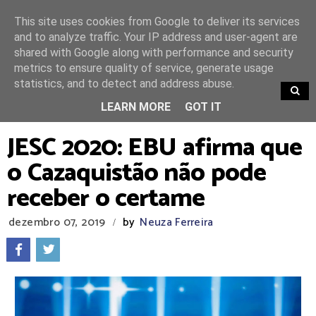
This site uses cookies from Google to deliver its services
and to analyze traffic. Your IP address and user-agent are
shared with Google along with performance and security
metrics to ensure quality of service, generate usage
statistics, and to detect and address abuse.
TRENDING
LEARN MORE
GOT IT
JESC 2020: EBU afirma que
o Cazaquistão não pode
receber o certame
dezembro 07, 2019
by
Neuza Ferreira
/