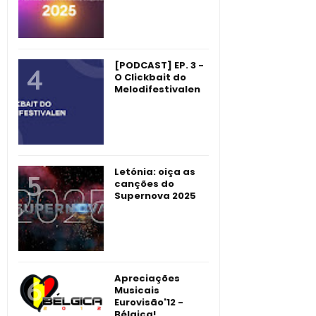
[PODCAST] EP. 3 -
O Clickbait do
Melodifestivalen
Letónia: oiça as
canções do
Supernova 2025
Apreciações
Musicais
Eurovisão'12 -
Bélgica!