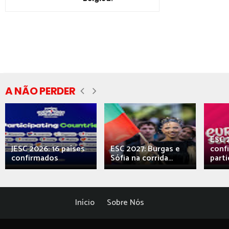
A NÃO PERDER
ESC 
JESC 2026: 16 países
ESC 2027: Burgas e
conf
confirmados
Sófia na corrida...
parti
Início
Sobre Nós