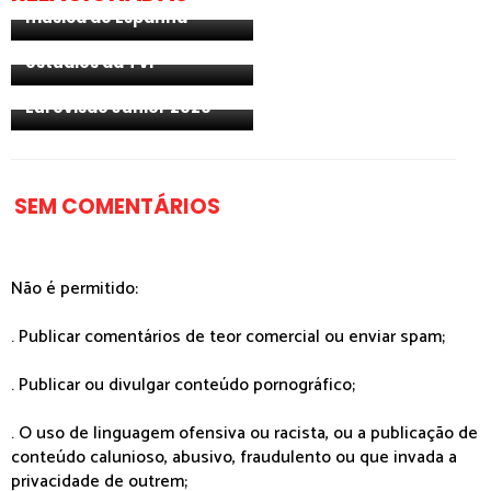
música de Espanha
JESC 2020: certame será
transmitido a partir dos
estúdios da TVP
Bielorrússia: Arina
Pehtereva para a
Eurovisão Júnior 2020
SEM COMENTÁRIOS
Não é permitido:
. Publicar comentários de teor comercial ou enviar spam;
. Publicar ou divulgar conteúdo pornográfico;
. O uso de linguagem ofensiva ou racista, ou a publicação de
conteúdo calunioso, abusivo, fraudulento ou que invada a
privacidade de outrem;