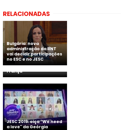
RELACIONADAS
Bulgária: nova
administração da BNT
vai decidir participações
no ESC e no JESC
JESC 2019: Carla e "Bim
Bam Toi" representam a
França
JESC 2019: oiça "We need
a love" da Geórgia