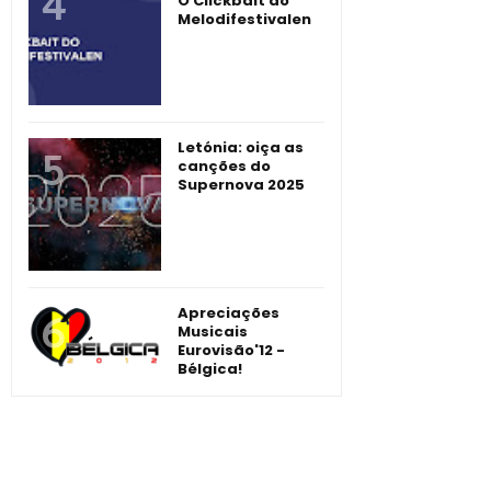
O Clickbait do
Melodifestivalen
Letónia: oiça as
canções do
Supernova 2025
Apreciações
Musicais
Eurovisão'12 -
Bélgica!