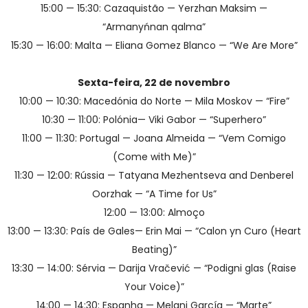
15:00 — 15:30: Cazaquistão — Yerzhan Maksim —
“Armanyńnan qalma”
15:30 — 16:00: Malta — Eliana Gomez Blanco — “We Are More”
Sexta-feira, 22 de novembro
10:00 — 10:30: Macedónia do Norte — Mila Moskov — “Fire”
10:30 — 11:00: Polónia— Viki Gabor — “Superhero”
11:00 — 11:30: Portugal — Joana Almeida — “Vem Comigo
(Come with Me)”
11:30 — 12:00: Rússia — Tatyana Mezhentseva and Denberel
Oorzhak — “A Time for Us”
12:00 — 13:00: Almoço
13:00 — 13:30: País de Gales— Erin Mai — “Calon yn Curo (Heart
Beating)”
13:30 — 14:00: Sérvia — Darija Vračević — “Podigni glas (Raise
Your Voice)”
14:00 — 14:30: Espanha — Melani García — “Marte”