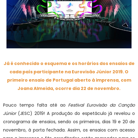
Já é conhecido o esquema e os horários dos ensaios de
cada país participante na Eurovisão Júnior 2019. O
primeiro ensaio de Portugal aberto à imprensa, com
Joana Almeida, ocorre dia 22 de novembro.
Pouco tempo falta até ao
Festival Eurovisão da Canção
Júnior
(JESC) 2019! A produção do espetáculo já revelou o
cronograma de ensaios, sendo os primeiros, dias 19 e 20 de
novembro, à porta fechada. Assim, os ensaios com acesso