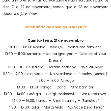
para a imprensa e fãs acreditados estão marcados para os
dias 21 e 22 de novembro, sendo que a 23 de novembro
decorre o
jury show
.
Calendário de ensaios JESC 2019:
Quinta-feira, 21 de novembro
10:00 – 10:30: Albânia — Isea Çili — “Mikja ime fëmijëri”
10:30 — 11:00: Arménia — Karina Ignatyan — “Colours of Your
Dream”
11:00 — 11:30: Austrália — Jordan Anthony — “We Will Rise”
11:30 — 12:00: Bielorrússia — Liza Misnikova — “Pepelny (Ashen)”
12:00 — 13:00: Almoço
13:00 — 13:30: França — Carla — “Bim bam toi”
13:30 — 14:00: Geórgia — Giorgi Rostiashvili — “We Need Love”
14:00 — 14:30: Irlanda — Anna Kearney — “Banshee”
14:30 — 15:00: Itália — Marta Viola — “La Voce Della Terra”