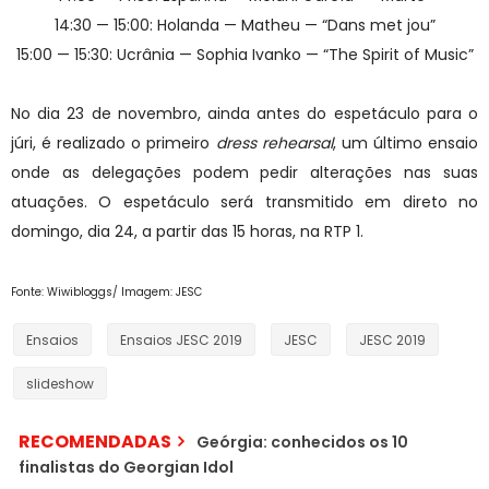
14:30 — 15:00: Holanda — Matheu — “Dans met jou”
15:00 — 15:30: Ucrânia — Sophia Ivanko — “The Spirit of Music”
No dia 23 de novembro, ainda antes do espetáculo para o
júri, é realizado o primeiro
dress rehearsal
, um último ensaio
onde as delegações podem pedir alterações nas suas
atuações. O espetáculo será transmitido em direto no
domingo, dia 24, a partir das 15 horas, na RTP 1.
Fonte: Wiwibloggs/ Imagem: JESC
Ensaios
Ensaios JESC 2019
JESC
JESC 2019
slideshow
RECOMENDADAS
Geórgia: conhecidos os 10
finalistas do Georgian Idol