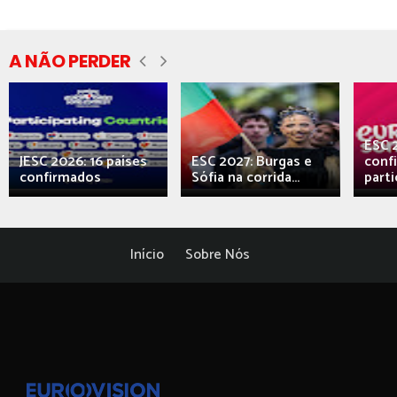
A NÃO PERDER
ESC 
JESC 2026: 16 países
ESC 2027: Burgas e
conf
confirmados
Sófia na corrida...
parti
Início
Sobre Nós