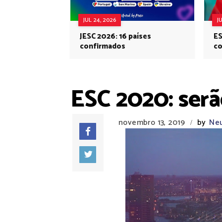
JUL 24, 2026
J
JESC 2026: 16 países
ES
confirmados
co
Eu
ESC 2020: serã
novembro 13, 2019
by
Neu
/