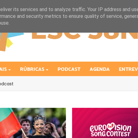
liver its services and to analyze traffic. Your IP address and us
rmance and security metrics to ensure quality of service, gene
buse.
AIS
RÚBRICAS
PODCAST
AGENDA
ENTREV
odcast