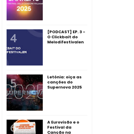
[PODCAST] EP. 3 -
O Clickbait do
Melodifestivalen
Letónia: oiça as
canções do
Supernova 2025
A Eurovisão e o
Festival da
Canção na