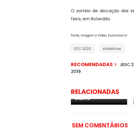
O sorteio de alocação das se
feira, em Roterdão.
Fonte, Imagem e Vídeo: Eurovision.tv
ESC 2020
slideshow
RECOMENDADAS
JESC 2
2019
Croácia: Baby
Lasagna venceu o
Dora 2024 e a
RELACIONADAS
próxima paragem é
Malmö
SEM COMENTÁRIOS