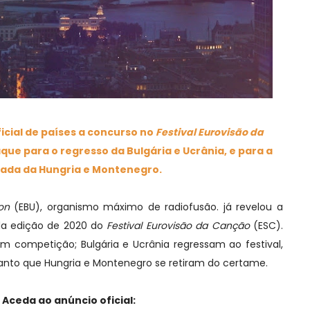
ficial de países a concurso no
Festival Eurovisão da
que para o regresso da Bulgária e Ucrânia, e para a
rada da Hungria e Montenegro.
on
(EBU), organismo máximo de radiofusão. já revelou a
s da edição de 2020 do
Festival Eurovisão da Canção
(ESC).
 em competição; Bulgária e Ucrânia regressam ao festival,
anto que Hungria e Montenegro se retiram do certame.
Aceda ao anúncio oficial: