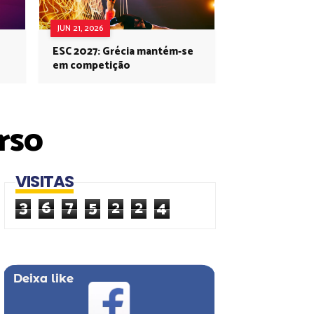
JUN 21, 2026
ESC 2027: Grécia mantém-se
em competição
rso
VISITAS
3
6
7
5
2
2
4