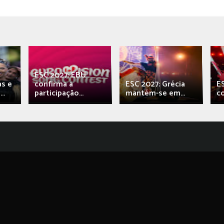
ESC 2027: EBU
as e
confirma a
ESC 2027: Grécia
E
..
participação...
mantém-se em...
c