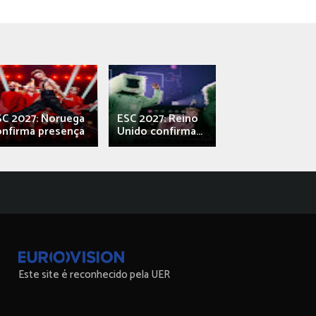
SC 2027: Noruega
ESC 2027: Reino
França: Alec e
onfirma presença
Unido confirma...
Qali" represen
Este site é reconhecido pela UER