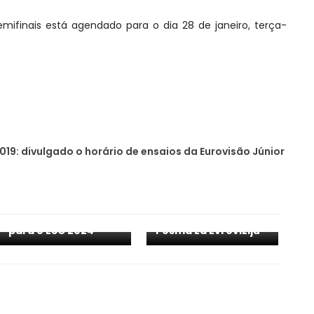
mifinais está agendado para o dia 28 de janeiro, terça-
019: divulgado o horário de ensaios da Eurovisão Júnior
Países Baixos: oiça o
Sérvia: resultados da
tema de Joost Klein
1.ª semifinal do
para o ESC 2024
Pesma za Evroviziju