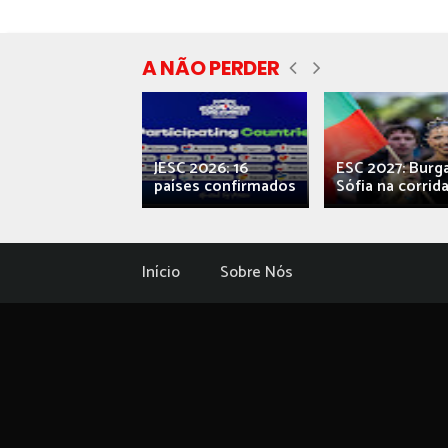
A NÃO PERDER
ecial] ‘Viva,
JESC 2026: 16
ESC 2027: Burg
ova’: o caos...
países confirmados
Sófia na corrida.
Início
Sobre Nós