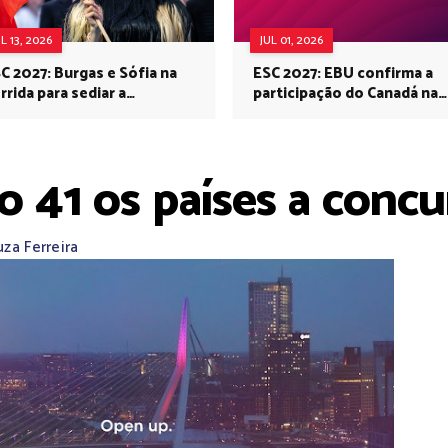
UL 13, 2026
JUL 01, 2026
C 2027: Burgas e Sófia na
ESC 2027: EBU confirma a
rrida para sediar a
participação do Canadá na
rovisão no próximo ano
Eurovisão do próximo ano
o 41 os países a concu
za Ferreira