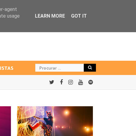
er-agent
rate usage
LEARN MORE
GOT IT
ISTAS