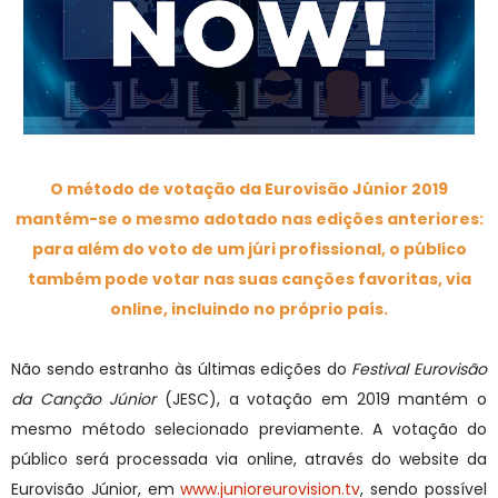
O método de votação da Eurovisão Júnior 2019
mantém-se o mesmo adotado nas edições anteriores:
para além do voto de um júri profissional, o público
também pode votar nas suas canções favoritas, via
online, incluindo no próprio país.
Não sendo estranho às últimas edições do
Festival Eurovisão
da Canção Júnior
(JESC), a votação em 2019 mantém o
mesmo método selecionado previamente. A votação do
público será processada via online, através do website da
Eurovisão Júnior, em
www.junioreurovision.tv
, sendo possível