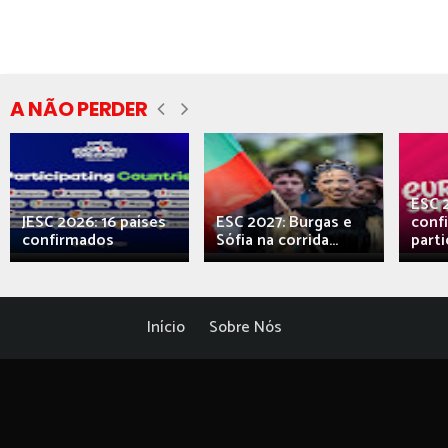
A NÃO PERDER
ESC 
JESC 2026: 16 países
ESC 2027: Burgas e
conf
confirmados
Sófia na corrida...
parti
Início
Sobre Nós