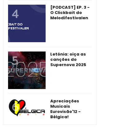
[PODCAST] EP. 3 -
O Clickbait do
Melodifestivalen
Letónia: oiça as
canções do
Supernova 2025
Apreciações
Musicais
Eurovisão'12 -
Bélgica!