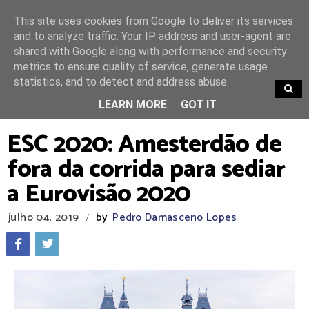
This site uses cookies from Google to deliver its services
and to analyze traffic. Your IP address and user-agent are
shared with Google along with performance and security
metrics to ensure quality of service, generate usage
statistics, and to detect and address abuse.
TRENDING
LEARN MORE
GOT IT
ESC 2020: Amesterdão de
fora da corrida para sediar
a Eurovisão 2020
julho 04, 2019
by
Pedro Damasceno Lopes
/