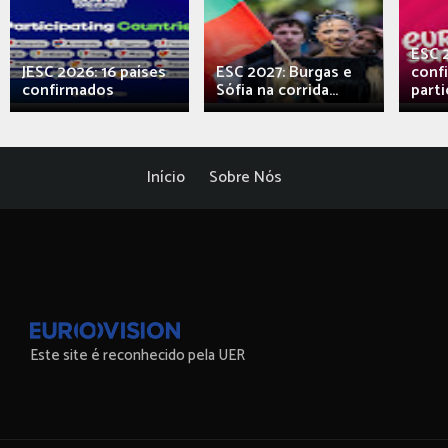
ESC 
JESC 2026: 16 países
ESC 2027: Burgas e
conf
confirmados
Sófia na corrida...
parti
Início
Sobre Nós
Este site é reconhecido pela UER