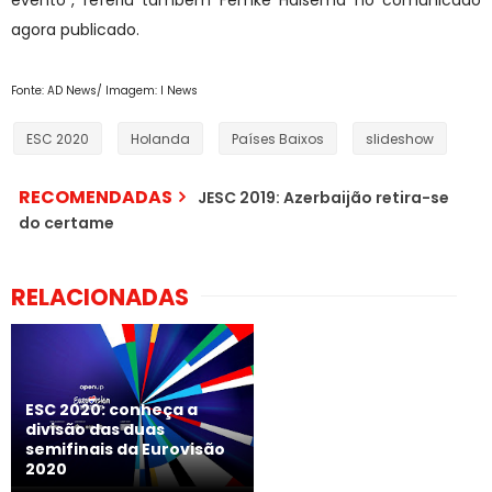
evento", referiu também Femke Halsema no comunicado
agora publicado.
Fonte: AD News/ Imagem: I News
ESC 2020
Holanda
Países Baixos
slideshow
RECOMENDADAS
JESC 2019: Azerbaijão retira-se
do certame
RELACIONADAS
ESC 2020: conheça a
divisão das duas
semifinais da Eurovisão
2020