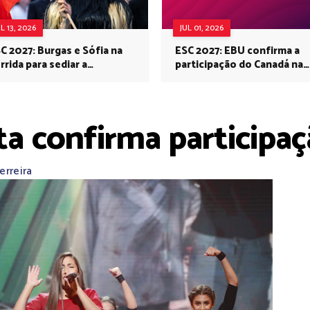
UL 13, 2026
JUL 01, 2026
C 2027: Burgas e Sófia na
ESC 2027: EBU confirma a
rrida para sediar a
participação do Canadá na
rovisão no próximo ano
Eurovisão do próximo ano
ta confirma participa
erreira