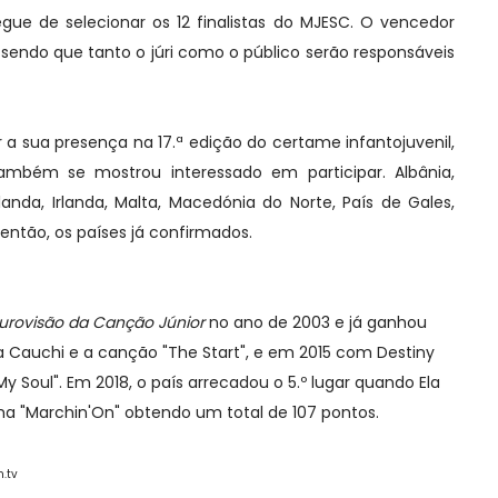
egue de selecionar os 12 finalistas do MJESC. O vencedor
 sendo que tanto o júri como o público serão responsáveis
ar a sua presença na 17.ª edição do certame infantojuvenil,
mbém se mostrou interessado em participar. Albânia,
olanda, Irlanda, Malta, Macedónia do Norte, País de Gales,
, então, os países já confirmados.
 Eurovisão da Canção Júnior
no ano de 2003 e já ganhou
 Cauchi e a canção "The Start", e em 2015 com Destiny
 Soul". Em 2018, o país arrecadou o 5.º lugar quando Ela
a "Marchin'On" obtendo um total de 107 pontos.
n.tv