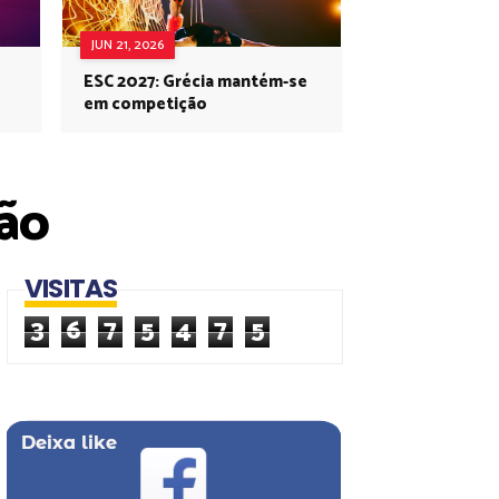
JUN 21, 2026
ESC 2027: Grécia mantém-se
em competição
ção
VISITAS
3
6
7
5
4
7
5