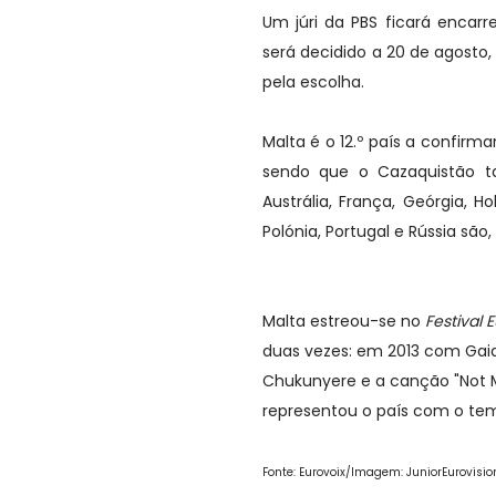
Um júri da PBS ficará encarr
será decidido a 20 de agosto,
pela escolha.
Malta é o 12.º país a confirm
sendo que o Cazaquistão ta
Austrália, França, Geórgia, H
Polónia, Portugal e Rússia são
Malta estreou-se no
Festival
duas vezes: em 2013 com Gaia
Chukunyere e a canção "Not My
representou o país com o tem
Fonte: Eurovoix/Imagem: JuniorEurovisio