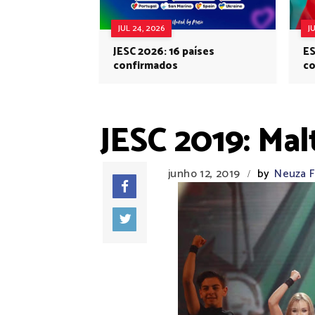
JUL 24, 2026
J
JESC 2026: 16 países
ES
confirmados
co
Eu
JESC 2019: Mal
junho 12, 2019
by
Neuza F
/