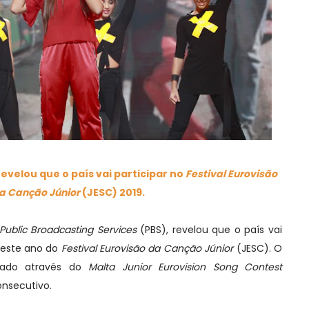
revelou que o país vai participar no
Festival Eurovisão
a Canção
Júnior
(JESC) 2019.
Public Broadcasting Services
(PBS), revelou que o país vai
deste ano do
Festival Eurovisão da Canção Júnior
(JESC). O
onado através do
Malta Junior Eurovision Song Contest
nsecutivo.