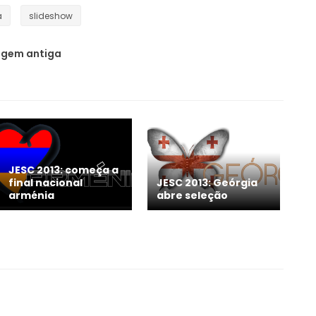
a
slideshow
gem antiga
JESC 2013: começa a
final nacional
JESC 2013: Geórgia
arménia
abre seleção