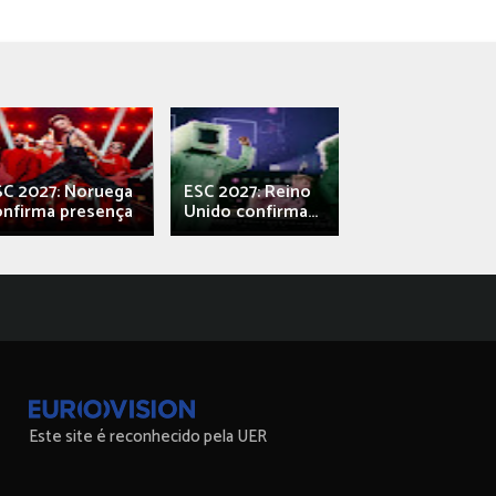
SC 2027: Noruega
ESC 2027: Reino
França: Alec e
onfirma presença
Unido confirma...
Qali" represen
Este site é reconhecido pela UER