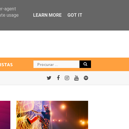
er-agent
rate usage
LEARN MORE
GOT IT
ISTAS