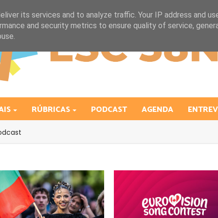
liver its services and to analyze traffic. Your IP address and us
rmance and security metrics to ensure quality of service, gene
buse.
AIS
RÚBRICAS
PODCAST
AGENDA
ENTREV
odcast