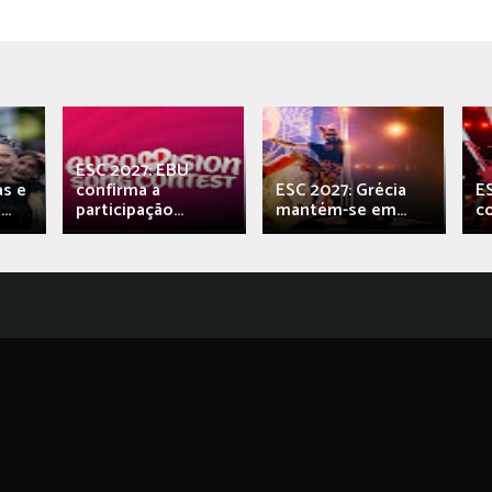
ESC 2027: EBU
as e
confirma a
ESC 2027: Grécia
E
..
participação...
mantém-se em...
c