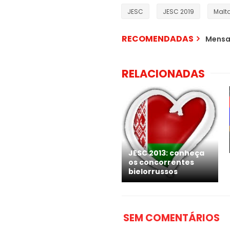
JESC
JESC 2019
Malt
RECOMENDADAS
Mensa
RELACIONADAS
JESC 2013: conheça
os concorrentes
bielorrussos
SEM COMENTÁRIOS