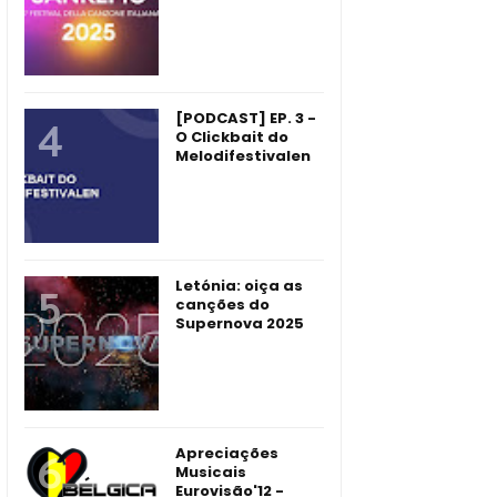
[PODCAST] EP. 3 -
O Clickbait do
Melodifestivalen
Letónia: oiça as
canções do
Supernova 2025
Apreciações
Musicais
Eurovisão'12 -