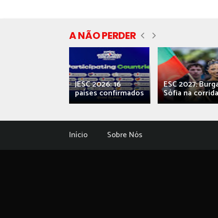
A NÃO PERDER
ecial] ‘Viva,
JESC 2026: 16
ESC 2027: Burg
ova’: o caos...
países confirmados
Sófia na corrida.
Início
Sobre Nós