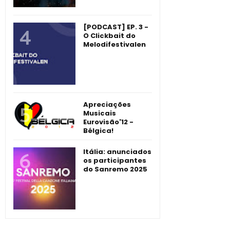
[PODCAST] EP. 3 -
O Clickbait do
Melodifestivalen
Apreciações
Musicais
Eurovisão'12 -
Bélgica!
Itália: anunciados
os participantes
do Sanremo 2025