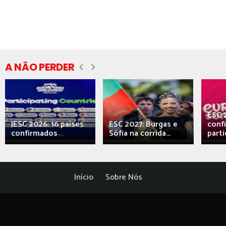
A NÃO PERDER
ESC 
JESC 2026: 16 países
ESC 2027: Burgas e
conf
confirmados
Sófia na corrida...
parti
Início
Sobre Nós