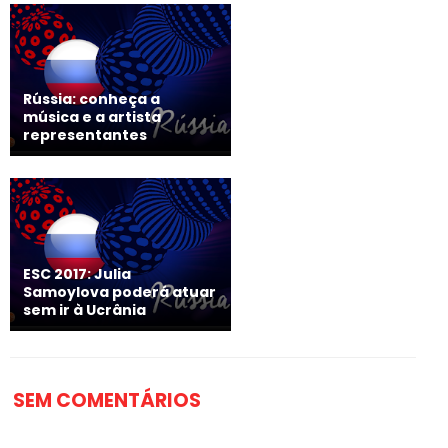
Rússia: conheça a
música e a artista
representantes
ESC 2017: Julia
Samoylova poderá atuar
sem ir à Ucrânia
SEM COMENTÁRIOS