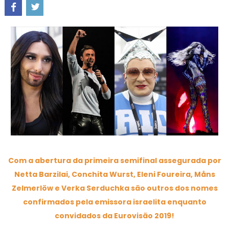
Com a abertura da primeira semifinal assegurada por
Netta Barzilai, Conchita Wurst, Eleni Foureira, Måns
Zelmerlöw e Verka Serduchka são outros dos nomes
confirmados pela emissora israelita enquanto
convidados da Eurovisão 2019!