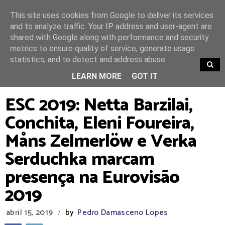
This site uses cookies from Google to deliver its services
and to analyze traffic. Your IP address and user-agent are
shared with Google along with performance and security
metrics to ensure quality of service, generate usage
statistics, and to detect and address abuse.
TRENDING
LEARN MORE
GOT IT
ESC 2019: Netta Barzilai,
Conchita, Eleni Foureira,
Måns Zelmerlöw e Verka
Serduchka marcam
presença na Eurovisão
2019
abril 15, 2019
by
Pedro Damasceno Lopes
/