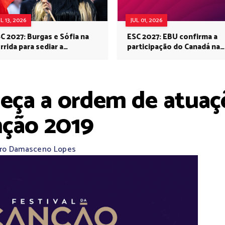
UL 13, 2026
JUL 01, 2026
C 2027: Burgas e Sófia na
ESC 2027: EBU confirma a
rrida para sediar a
participação do Canadá na
rovisão no próximo ano
Eurovisão do próximo ano
eça a ordem de atuaçõ
nção 2019
ro Damasceno Lopes