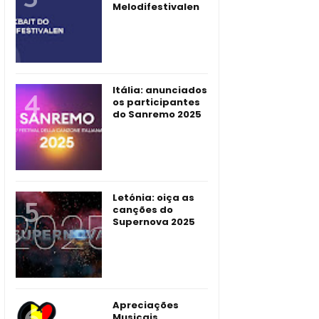
Melodifestivalen
Itália: anunciados
os participantes
do Sanremo 2025
Letónia: oiça as
canções do
Supernova 2025
Apreciações
Musicais