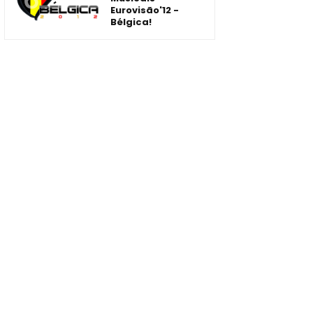
Eurovisão'12 -
Bélgica!