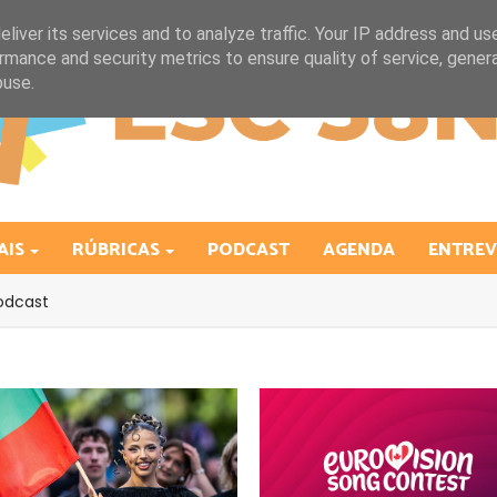
liver its services and to analyze traffic. Your IP address and us
rmance and security metrics to ensure quality of service, gene
buse.
AIS
RÚBRICAS
PODCAST
AGENDA
ENTREV
odcast