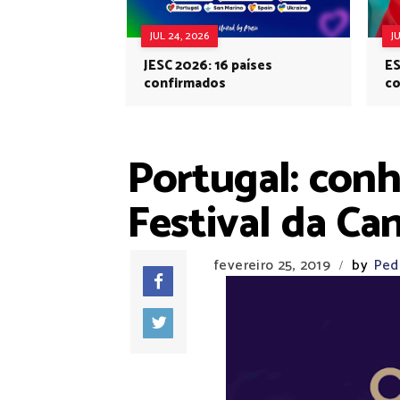
JUL 24, 2026
J
JESC 2026: 16 países
ES
confirmados
co
Eu
Portugal: conh
Festival da Ca
fevereiro 25, 2019
by
Ped
/