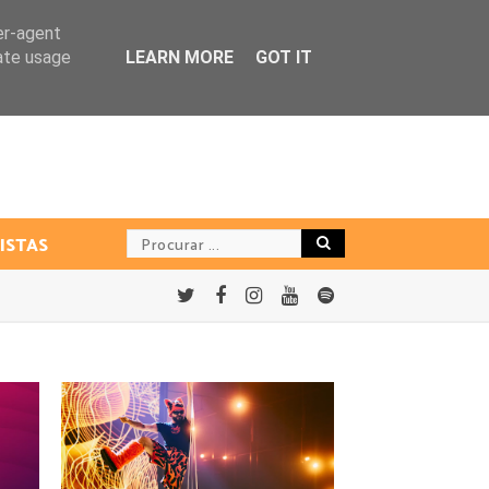
er-agent
rate usage
LEARN MORE
GOT IT
ISTAS