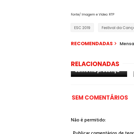
Fonte/ Imagem e Vídeo: RTP
ESC 2019
Festival da Can
RECOMENDADAS
Mensa
RELACIONADAS
ESC 2025: Estónia
confirma presença
SEM COMENTÁRIOS
Não é permitido:
. Publicar comentários de teo