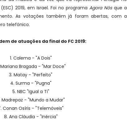
o
(ESC) 2019, em Israel. Foi no programa
Agora Nós
que a
amento. As votações também já foram abertas, com a
ro telefónico.
dem de atuações da final do FC 2019:
1. Calema - "A Dois"
. Mariana Bragada - "Mar Doce"
3. Matay - "Perfeito"
4. Surma - "Pugna"
5. NBC "Igual a Ti"
. Madrepaz - "Mundo a Mudar"
7. Conan Osíris - "Telemóveis"
8. Ana Cláudia - "Inércia"