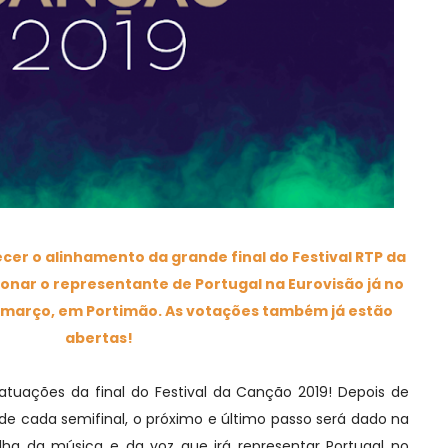
cer o alinhamento da grande final do Festival RTP da
ionar o representante de Portugal na Eurovisão já no
e março, em Portimão. As votações também já estão
abertas!
tuações da final do Festival da Canção 2019! Depois de
 de cada semifinal, o próximo e último passo será dado na
ha da música e da voz que irá representar Portugal no