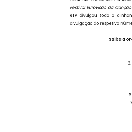
Festival Eurovisão da Cançã
RTP divulgou todo o alinh
divulgação do respetivo núme
Saiba a or
2
6