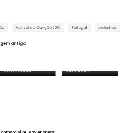
ção
Festival da Canção 2019
Portugal
slideshow
gem antiga
Malta: Ramires
Sciberras
ESC 2025: Croácia
representa país no
confirmada
JESC 2024
r comercial ou enviar spam;