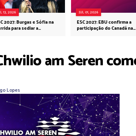
UL 13, 2026
JUL 01, 2026
C 2027: Burgas e Sófia na
ESC 2027: EBU confirma a
rrida para sediar a
participação do Canadá na
rovisão no próximo ano
Eurovisão do próximo ano
 Chwilio am Seren com
ago Lopes