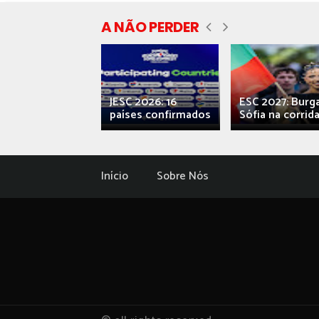
A NÃO PERDER
ecial] ‘Viva,
JESC 2026: 16
ESC 2027: Burg
ova’: o caos...
países confirmados
Sófia na corrida.
Início
Sobre Nós