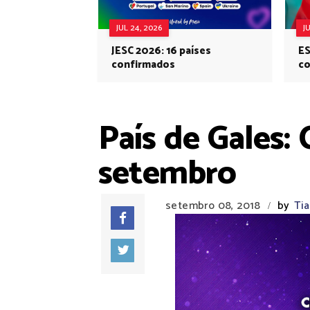
JUL 24, 2026
J
JESC 2026: 16 países
ES
confirmados
co
Eu
País de Gales:
setembro
setembro 08, 2018
by
Ti
/