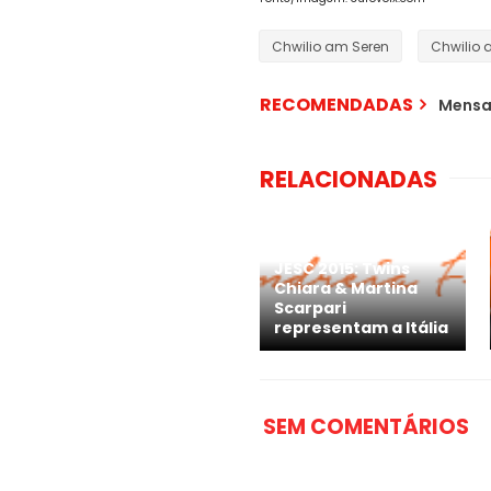
Chwilio am Seren
Chwilio 
RECOMENDADAS
Mensa
RELACIONADAS
JESC 2015: Twins
Chiara & Martina
Scarpari
representam a Itália
SEM COMENTÁRIOS