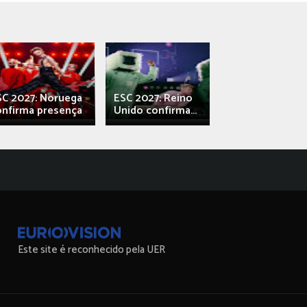
SC 2027: Noruega
ESC 2027: Reino
França: Alec e
onfirma presença
Unido confirma...
Qali" represen
Este site é reconhecido pela UER