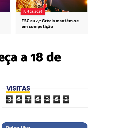
JUN 21, 2026
ESC 2027: Grécia mantém-se
em competição
eça a 18 de
VISITAS
3
6
7
6
2
6
2