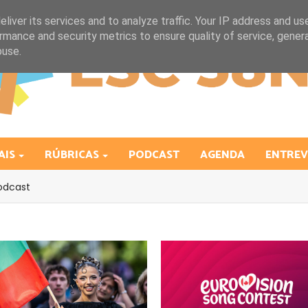
liver its services and to analyze traffic. Your IP address and us
rmance and security metrics to ensure quality of service, gene
buse.
AIS
RÚBRICAS
PODCAST
AGENDA
ENTREV
odcast