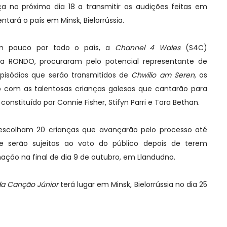
 no próxima dia 18 a transmitir as audições feitas em
ntará o país em Minsk, Bielorrússia.
um pouco por todo o país, a
Channel 4 Wales
(S4C)
a RONDO, procuraram pelo potencial representante de
episódios que serão transmitidos de
Chwilio am Seren
, os
 com as talentosas crianças galesas que cantarão para
onstituído por Connie Fisher, Stifyn Parri e Tara Bethan.
scolham 20 crianças que avançarão pelo processo até
de serão sujeitas ao voto do público depois de terem
ação na final de dia 9 de outubro, em Llandudno.
 da Canção Júnior
terá lugar em Minsk, Bielorrússia no dia 25