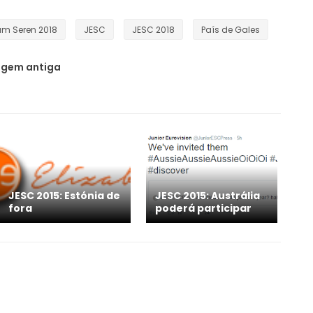
am Seren 2018
JESC
JESC 2018
País de Gales
gem antiga
JESC 2015: Estónia de
JESC 2015: Austrália
fora
poderá participar