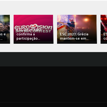
ESC 2027: EBU
as e
confirma a
ESC 2027: Grécia
E
..
participação...
mantém-se em...
c