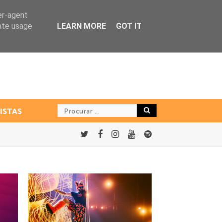
er-agent
rate usage
LEARN MORE
GOT IT
ISTAS