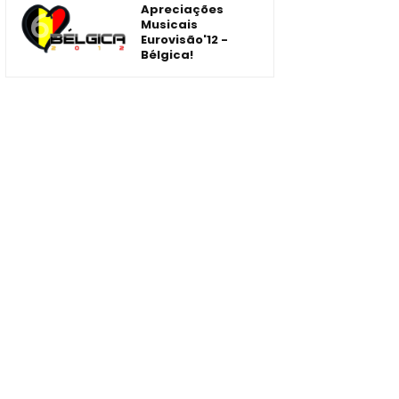
Apreciações
Musicais
Eurovisão'12 -
Bélgica!