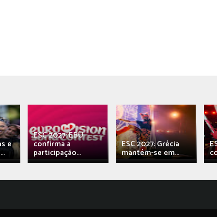
ESC 2027: EBU
as e
confirma a
ESC 2027: Grécia
E
..
participação...
mantém-se em...
c