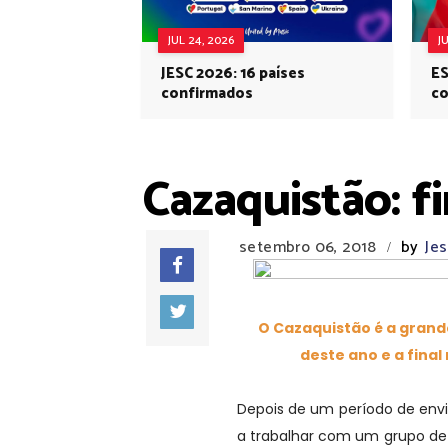
JUL 24, 2026
J
JESC 2026: 16 países
ES
confirmados
co
Eu
Cazaquistão: f
setembro 06, 2018
by
Je
/
O Cazaquistão é a grand
deste ano e a final
Depois de um período de env
a trabalhar com um grupo de j