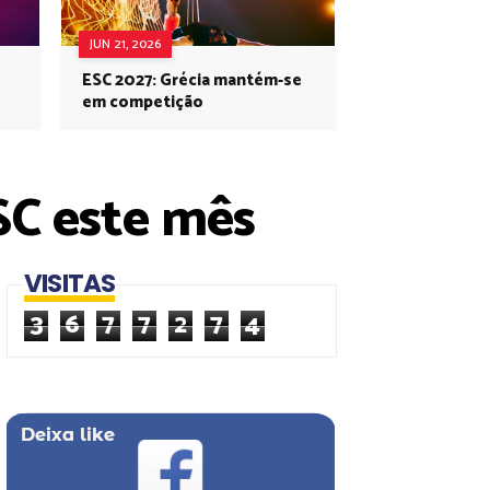
JUN 21, 2026
ESC 2027: Grécia mantém-se
em competição
ESC este mês
VISITAS
3
6
7
7
2
7
4