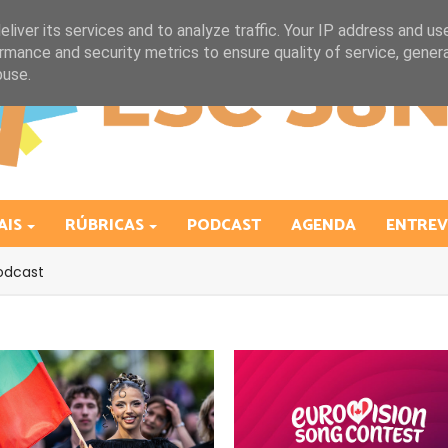
liver its services and to analyze traffic. Your IP address and us
rmance and security metrics to ensure quality of service, gene
buse.
AIS
RÚBRICAS
PODCAST
AGENDA
ENTREV
odcast