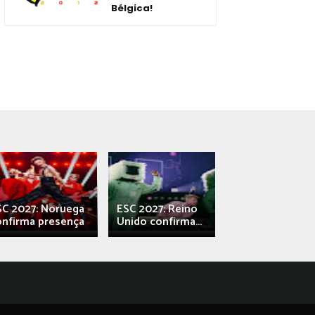
Bélgica!
SC 2027: Noruega
ESC 2027: Reino
França: Alec e
onfirma presença
Unido confirma...
Qali" represen