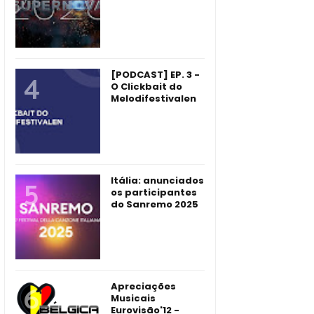
[PODCAST] EP. 3 -
O Clickbait do
Melodifestivalen
Itália: anunciados
os participantes
do Sanremo 2025
Apreciações
Musicais
Eurovisão'12 -