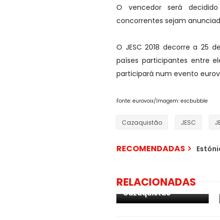
O vencedor será decidido
concorrentes sejam anunciad
O JESC 2018 decorre a 25 d
países participantes entre e
participará num evento eurovi
Fonte: eurovoix/Imagem: escbubble
Cazaquistão
JESC
J
RECOMENDADAS
Estóni
ESC 2019: EBU "não
tem planos" para
RELACIONADAS
convidar o
Cazaquistão