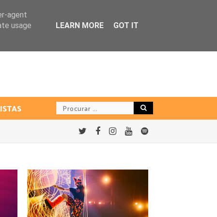
er-agent
rate usage
LEARN MORE
GOT IT
ISTAS