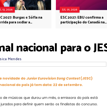
UL 13, 2026
JUL 01, 2026
C 2027: Burgas e Sófia na
ESC 2027: EBU confirma a
rrida para sediar a
participação do Canadá na
rovisão no próximo ano
Eurovisão do próximo ano
inal nacional para o J
ssica Mendes
e novidade do
Junior Eurovision Song Contest
(JESC)
 nacional do país já tem data: 22 de setembro.
io de músicas que durou um mês, a emissora do país está
urados para definir quem serão os finalistas do concurso.