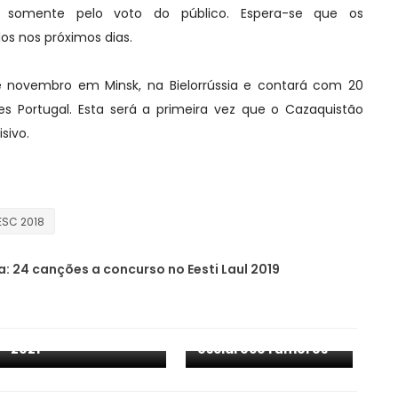
 somente pelo voto do público. Espera-se que os
os nos próximos dias.
e novembro em Minsk, na Bielorrússia e contará com 20
les Portugal. Esta será a primeira vez que o Cazaquistão
sivo.
ESC 2018
a: 24 canções a concurso no Eesti Laul 2019
Cazaquistão: eis os
30 semifinalistas na
corrida para o JESC
Cazaquistão: EBU
2021
esclarece rumores