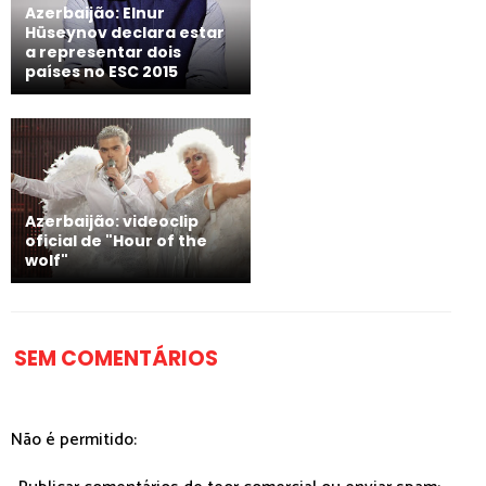
Azerbaijão: Elnur
Hüseynov declara estar
a representar dois
países no ESC 2015
Azerbaijão: videoclip
oficial de "Hour of the
wolf"
SEM COMENTÁRIOS
Não é permitido: