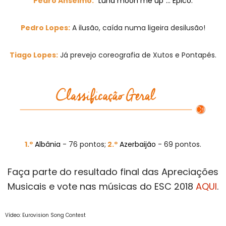
Pedro Anselmo:
“Luna moon me up”… Épico.
Pedro Lopes:
A ilusão, caída numa ligeira desilusão!
Tiago Lopes:
Já prevejo coreografia de Xutos e Pontapés.
1.º
Albânia
- 76 pontos;
2.º
Azerbaijão
- 69 pontos.
Faça parte do resultado final das Apreciações
Musicais e vote nas músicas do ESC 2018
AQUI
.
Vídeo: Eurovision Song Contest