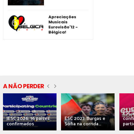
Apreciações
Musicais
Eurovisão'12 -
Bélgica!
A NÃO PERDER
ESC 
JESC 2026: 16 países
ESC 2027: Burgas e
conf
confirmados
Sófia na corrida...
parti