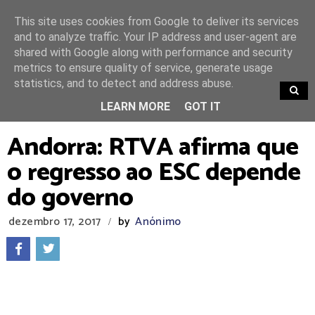
This site uses cookies from Google to deliver its services
and to analyze traffic. Your IP address and user-agent are
shared with Google along with performance and security
metrics to ensure quality of service, generate usage
statistics, and to detect and address abuse.
TRENDING
LEARN MORE
GOT IT
Andorra: RTVA afirma que
o regresso ao ESC depende
do governo
dezembro 17, 2017
by
Anónimo
/