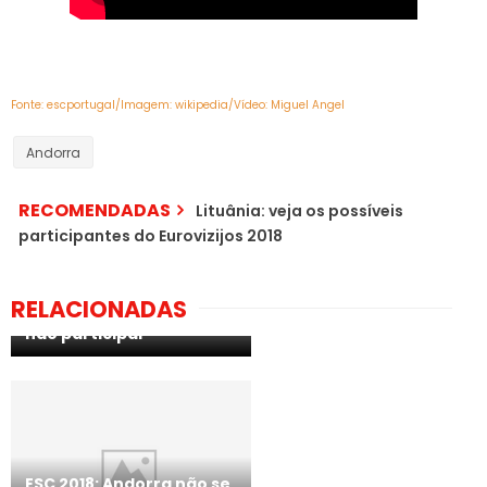
Fonte: escportugal/Imagem: wikipedia/Vídeo: Miguel Angel
Andorra
RECOMENDADAS
Lituânia: veja os possíveis
participantes do Eurovizijos 2018
RELACIONADAS
ESC 2019: Andorra volta a
não participar
ESC 2018: Andorra não se