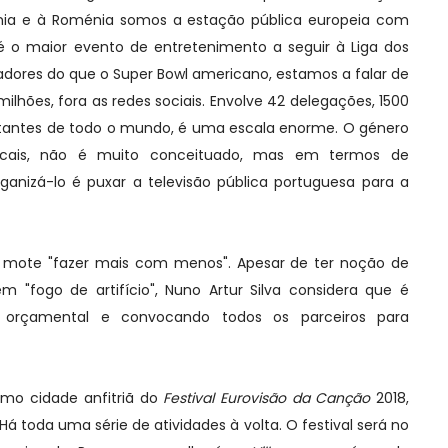
ânia e à Roménia somos a estação pública europeia com
 o maior evento de entretenimento a seguir à Liga dos
ores do que o Super Bowl americano, estamos a falar de
ilhões, fora as redes sociais. Envolve 42 delegações, 1500
visitantes de todo o mundo, é uma escala enorme. O género
cais, não é muito conceituado, mas em termos de
Organizá-lo é puxar a televisão pública portuguesa para a
o mote "fazer mais com menos". Apesar de ter noção de
m "fogo de artifício", Nuno Artur Silva considera que é
r orçamental e convocando todos os parceiros para
omo cidade anfitriã do
Festival Eurovisão da Canção
2018,
Há toda uma série de atividades à volta. O festival será no