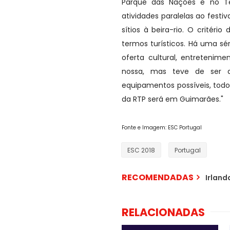
Parque das Nações e no Te
atividades paralelas ao festiva
sítios à beira-rio. O crité
termos turísticos. Há uma sé
oferta cultural, entretenim
nossa, mas teve de ser 
equipamentos possíveis, todos
da RTP será em Guimarães."
Fonte e Imagem: ESC Portugal
ESC 2018
Portugal
RECOMENDADAS
Irland
RELACIONADAS