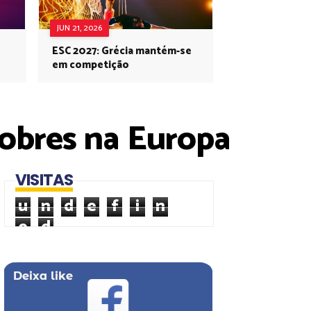
JUN 21, 2026
ESC 2027: Grécia mantém-se
em competição
pobres na Europa
VISITAS
u
n
d
e
f
i
n
e
d