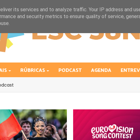
liver its services and to analyze traffic. Your IP address and us
rmance and security metrics to ensure quality of service, gene
buse.
AIS
RÚBRICAS
PODCAST
AGENDA
ENTREV
odcast