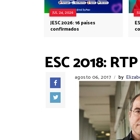
JUL 24, 2026
J
JESC 2026: 16 países
ES
confirmados
co
Eu
ESC 2018: RTP 
agosto 06, 2017
by
Elizab
/