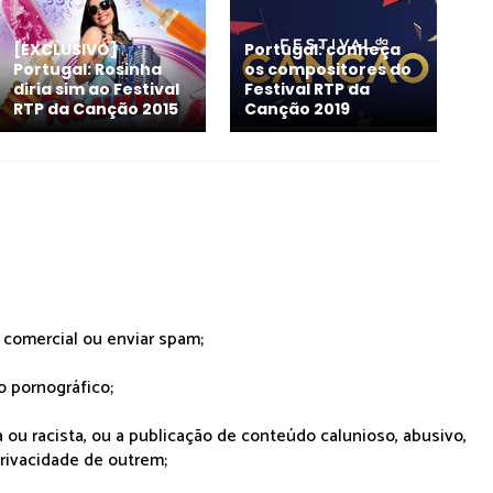
[EXCLUSIVO]
Portugal: conheça
Portugal: Rosinha
os compositores do
diria sim ao Festival
Festival RTP da
RTP da Canção 2015
Canção 2019
r comercial ou enviar spam;
o pornográfico;
 ou racista, ou a publicação de conteúdo calunioso, abusivo,
rivacidade de outrem;