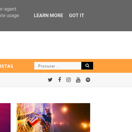
er-agent
rate usage
LEARN MORE
GOT IT
ISTAS