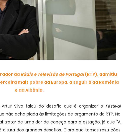
trador da
Rádio e Televisão de Portugal
(RTP), admitiu
terceira mais pobre da Europa, a seguir à da Roménia
e da Albânia.
 Artur Silva falou do desafio que é organizar o
Festival
ue não acha piada às limitações de orçamento da RTP. No
ai tratar de uma dor de cabeça para a estação, já que "A
à altura dos grandes desafios. Claro que temos restrições