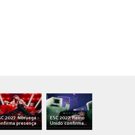
SC 2027: Noruega
ESC 2027: Reino
França: Alec e
onfirma presença
Unido confirma...
Qali" represen