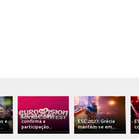
ESC 2027: EBU
as e
confirma a
ESC 2027: Grécia
E
..
participação...
mantém-se em...
c