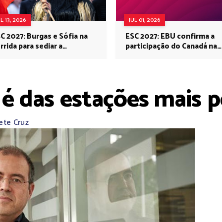
UL 13, 2026
JUL 01, 2026
C 2027: Burgas e Sófia na
ESC 2027: EBU confirma a
rrida para sediar a
participação do Canadá na
rovisão no próximo ano
Eurovisão do próximo ano
é das estações mais 
ete Cruz