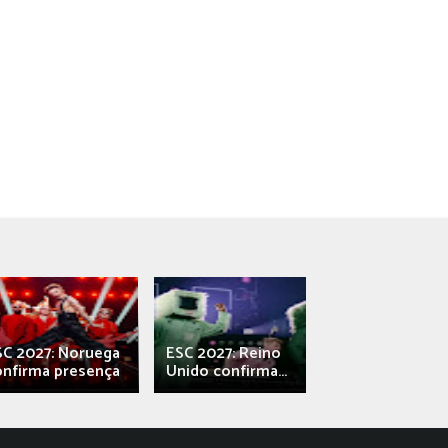
SC 2027: Noruega
ESC 2027: Reino
França: Alec e
onfirma presença
Unido confirma...
Qali" represen