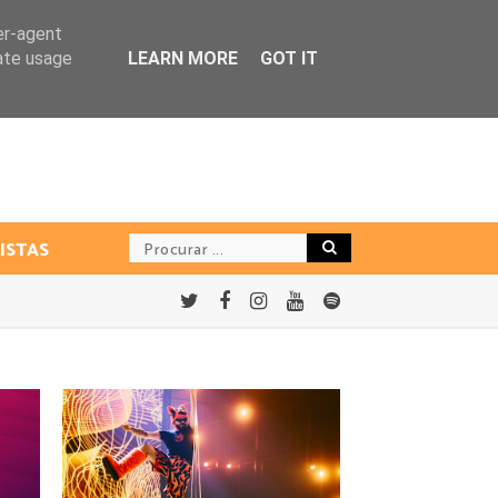
er-agent
rate usage
LEARN MORE
GOT IT
ISTAS