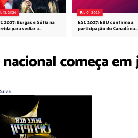
UL 13, 2026
JUL 01, 2026
C 2027: Burgas e Sófia na
ESC 2027: EBU confirma a
rrida para sediar a
participação do Canadá na
rovisão no próximo ano
Eurovisão do próximo ano
o nacional começa em j
Silva