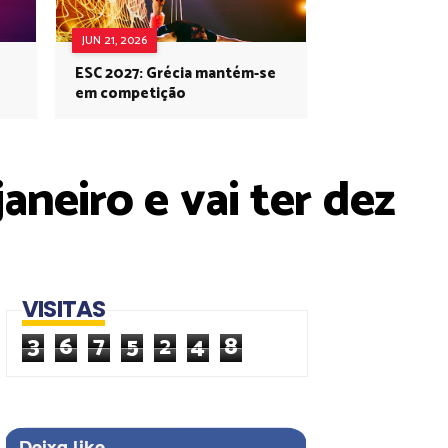
JUN 21, 2026
ESC 2027: Grécia mantém-se
em competição
aneiro e vai ter dez
VISITAS
3
6
7
5
2
4
8