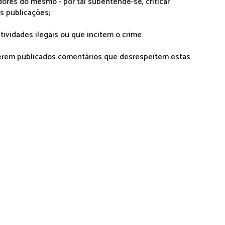
dores do mesmo - por tal subentende-se, criticar
as publicações;
tividades ilegais ou que incitem o crime.
serem publicados comentários que desrespeitem estas