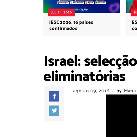
JUL 24, 2026
J
JESC 2026: 16 países
ES
confirmados
co
Eu
Israel: selecçã
eliminatórias
agosto 09, 2016
by
Maria 
/