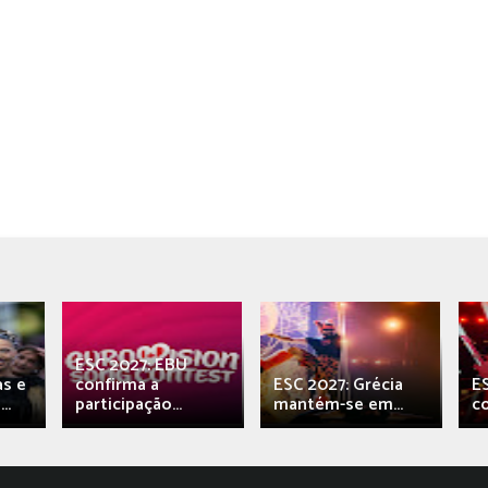
ESC 2027: EBU
as e
confirma a
ESC 2027: Grécia
E
..
participação...
mantém-se em...
c