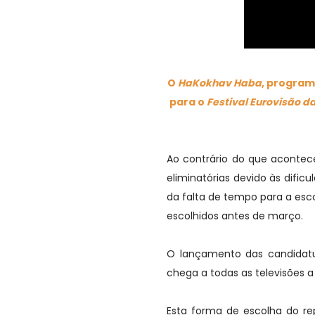
O
HaKokhav Haba
,
programa 
para o
Festival Eurovisão d
Ao contrário do que acontece
eliminatórias devido às dific
da falta de tempo para a es
escolhidos antes de março.
O lançamento das candidatu
chega a todas as televisões a 
Esta forma de escolha do re