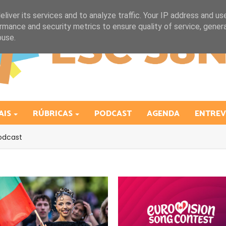
liver its services and to analyze traffic. Your IP address and us
rmance and security metrics to ensure quality of service, gene
buse.
AIS
RÚBRICAS
PODCAST
AGENDA
ENTREV
odcast