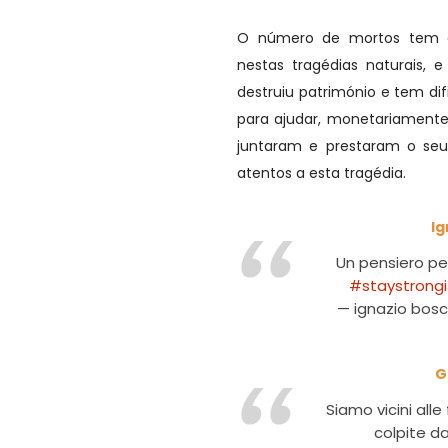
O número de mortos tem a
nestas tragédias naturais, 
destruiu património e tem di
para ajudar, monetariamente
juntaram e prestaram o seu
atentos a esta tragédia.
Ig
Un pensiero per
#staystrongi
— ignazio bos
G
Siamo vicini alle
colpite d