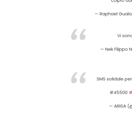
colpiti da
— Raphael Guala
Vi sono
— Nek Filippo 
SMS solidale pe
#45500
#
— ARISA (