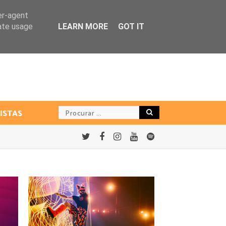
er-agent
rate usage
LEARN MORE
GOT IT
ISTAS