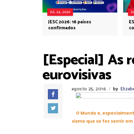
JUL 24, 2026
J
JESC 2026: 16 países
ES
confirmados
co
Eu
[Especial] As r
eurovisivas
agosto 25, 2016
by
Elizab
/
O Mundo e, especialmente
sismo que se fez sentir em