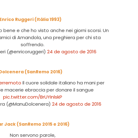
Enrico Ruggeri (Itália 1993)
 bene e che ho visto anche nei giorni scorsi. Un
amici di Amandola, una preghiera per chi sta
soffrendo.
eri (@enricoruggeri)
24 de agosto de 2016
Dolcenera (SanRemo 2016)
erremoto
Il cuore solidale italiano ha mani per
le macerie ebraccia per donare il sangue
pic.twitter.com/BrUYInlskP
ra (@ManuDolcenera)
24 de agosto de 2016
r Jack (SanRemo 2015 e 2016)
Non servono parole,