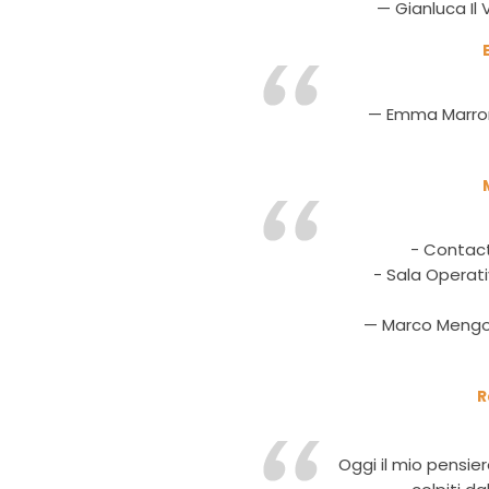
— Gianluca Il
— Emma Marr
- Contact
- Sala Operati
— Marco Meng
R
Oggi il mio pensie