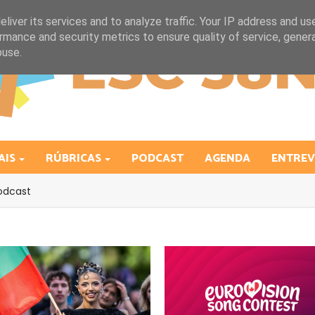
liver its services and to analyze traffic. Your IP address and us
rmance and security metrics to ensure quality of service, gene
buse.
AIS
RÚBRICAS
PODCAST
AGENDA
ENTREV
odcast