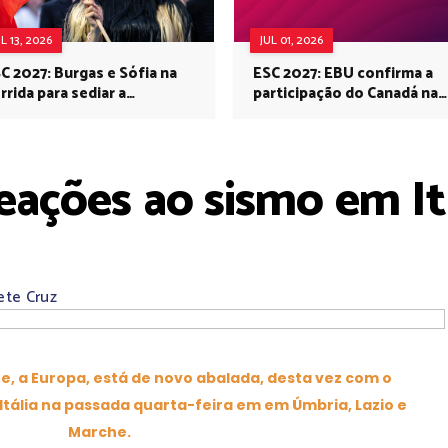
UL 13, 2026
JUL 01, 2026
C 2027: Burgas e Sófia na
ESC 2027: EBU confirma a
rrida para sediar a
participação do Canadá na
rovisão no próximo ano
Eurovisão do próximo ano
eações ao sismo em Itá
ete Cruz
, a Europa, está de novo abalada, desta vez com o
 Itália na passada quarta-feira em em Úmbria, Lazio e
Marche.