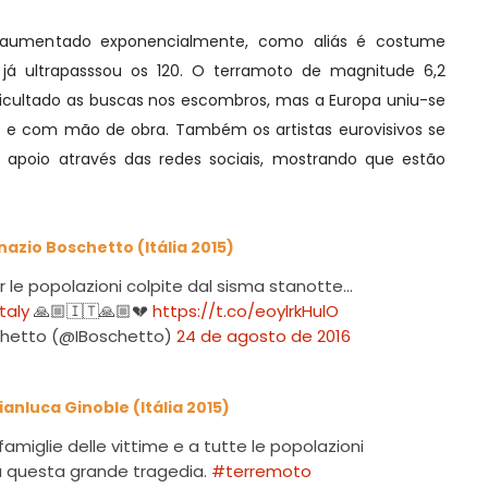
umentado exponencialmente, como aliás é costume
e já ultrapasssou os 120. O terramoto de magnitude 6,2
ficultado as buscas nos escombros, mas a Europa uniu-se
 e com mão de obra. Também os artistas eurovisivos se
 apoio através das redes sociais, mostrando que estão
nazio Boschetto (Itália 2015)
 le popolazioni colpite dal sisma stanotte...
taly
🙏🏼🇮🇹🙏🏼💔
https://t.co/eoylrkHulO
chetto (@IBoschetto)
24 de agosto de 2016
ianluca Ginoble (Itália 2015)
 famiglie delle vittime e a tutte le popolazioni
a questa grande tragedia.
#terremoto