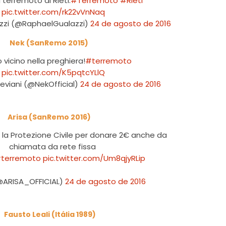
l terremoto di Rieti.
#Terremoto
#Rieti
pic.twitter.com/rk22vVnNaq
zzi (@RaphaelGualazzi)
24 de agosto de 2016
Nek (SanRemo 2015)
 vicino nella preghiera!
#terremoto
pic.twitter.com/K5pqtcYLlQ
Neviani (@NekOfficial)
24 de agosto de 2016
Arisa (SanRemo 2016)
r la Protezione Civile per donare 2€ anche da
chiamata da rete fissa
terremoto
pic.twitter.com/Um8qjyRLip
@ARISA_OFFICIAL)
24 de agosto de 2016
Fausto Leali (Itália 1989)