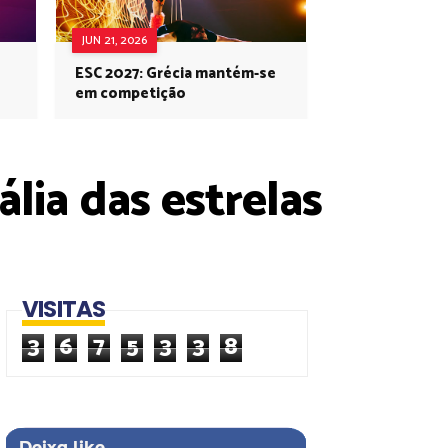
JUN 21, 2026
ESC 2027: Grécia mantém-se
em competição
lia das estrelas
VISITAS
3
6
7
5
3
3
8