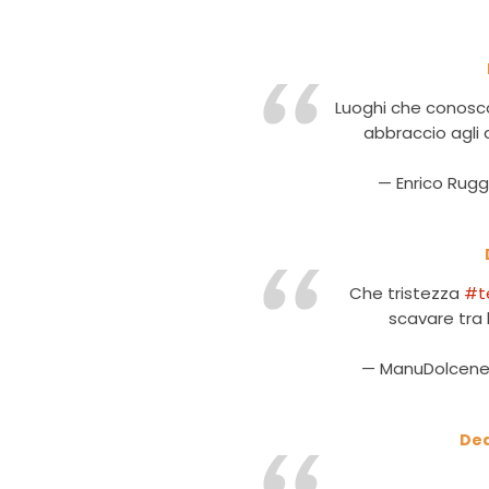
Luoghi che conosco
abbraccio agli 
— Enrico Rugg
Che tristezza
#t
scavare tra 
— ManuDolcene
Dea