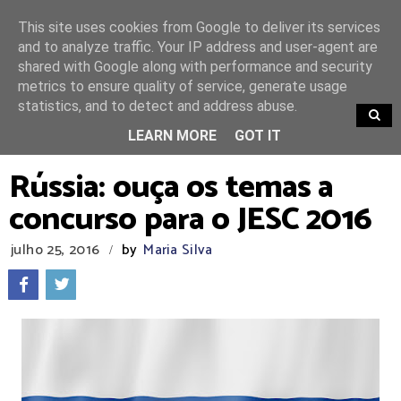
This site uses cookies from Google to deliver its services
and to analyze traffic. Your IP address and user-agent are
shared with Google along with performance and security
metrics to ensure quality of service, generate usage
statistics, and to detect and address abuse.
TRENDING
LEARN MORE
GOT IT
Rússia: ouça os temas a
concurso para o JESC 2016
julho 25, 2016
by
Maria Silva
/