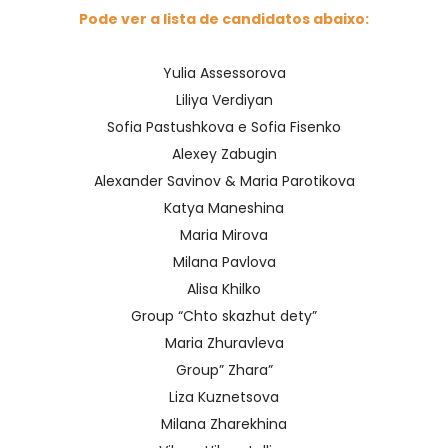
Pode ver a lista de candidatos abaixo:
Yulia Assessorova
Liliya Verdiyan
Sofia Pastushkova e Sofia Fisenko
Alexey Zabugin
Alexander Savinov & Maria Parotikova
Katya Maneshina
Maria Mirova
Milana Pavlova
Alisa Khilko
Group “Chto skazhut dety”
Maria Zhuravleva
Group” Zhara”
Liza Kuznetsova
Milana Zharekhina