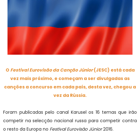
O
Festival Eurovisão da Canção Júnior
(JESC) está cada
vez mais próximo, e começam a ser divulgadas as
canções a concurso em cada país, desta vez, chegou a
vez da Rússia.
Foram publicadas pelo canal Karusel os 16 temas que irão
competir na selecção nacional russa para competir contra
o resto da Europa no
Festival Eurovisão Júnior
2016.