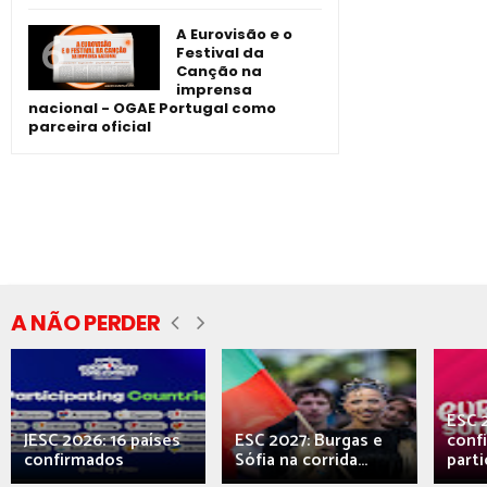
A Eurovisão e o
Festival da
Canção na
imprensa
nacional - OGAE Portugal como
parceira oficial
A NÃO PERDER
ESC 
JESC 2026: 16 países
ESC 2027: Burgas e
conf
confirmados
Sófia na corrida...
parti