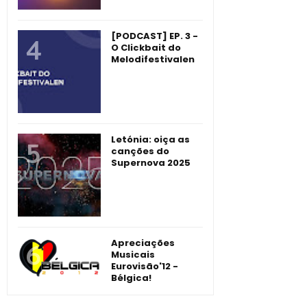
[PODCAST] EP. 3 -
O Clickbait do
Melodifestivalen
Letónia: oiça as
canções do
Supernova 2025
Apreciações
Musicais
Eurovisão'12 -
Bélgica!