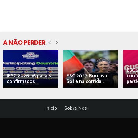
A NÃO PERDER
ESC 
JESC 2026: 16 países
ESC 2027: Burgas e
conf
confirmados
Sófia na corrida...
parti
Início
Sobre Nós