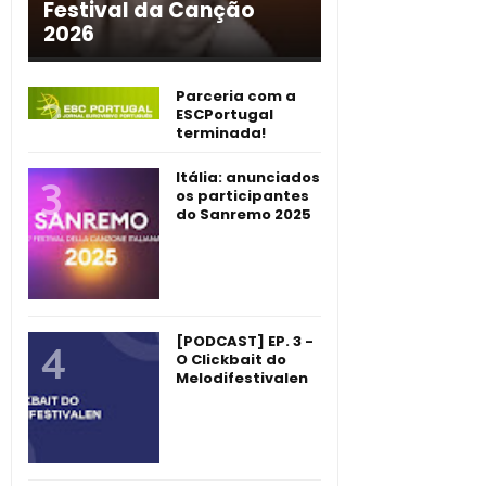
Festival da Canção
2026
Parceria com a
ESCPortugal
terminada!
Itália: anunciados
os participantes
do Sanremo 2025
[PODCAST] EP. 3 -
O Clickbait do
Melodifestivalen