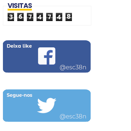
VISITAS
3
6
7
4
7
4
8