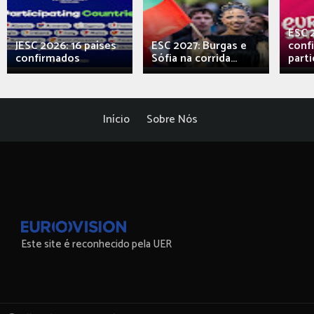
ESC 
JESC 2026: 16 países
ESC 2027: Burgas e
conf
confirmados
Sófia na corrida...
parti
Início
Sobre Nós
Este site é reconhecido pela UER