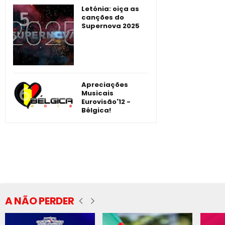
Letónia: oiça as
canções do
Supernova 2025
Apreciações
Musicais
Eurovisão'12 -
Bélgica!
A NÃO PERDER