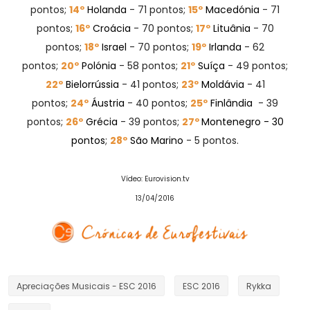
pontos;
14º
Holanda
- 71 pontos;
15º
Macedónia
- 71
pontos;
16º
Croácia
- 70 pontos;
17º
Lituânia
- 70
pontos;
18º
Israel
- 70 pontos;
19º
Irlanda
- 62
pontos;
20º
Polónia
- 58 pontos;
21º
Suíça
- 49 pontos;
22º
Bielorrússia
- 41 pontos;
23º
Moldávia
- 41
pontos;
24º
Áustria
- 40 pontos;
25º
Finlândia
- 39
pontos;
26
º
Grécia
- 39 pontos;
27º
Montenegro
- 30
pontos
;
28º
São Marino
- 5 pontos.
Vídeo: Eurovision.tv
13/04/2016
Apreciações Musicais - ESC 2016
ESC 2016
Rykka