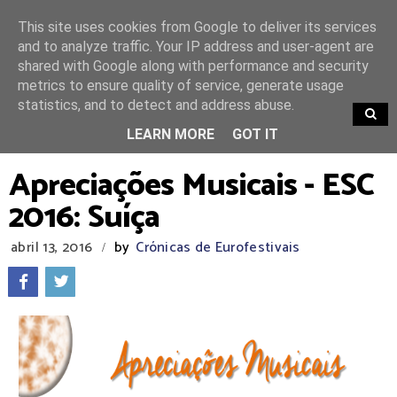
This site uses cookies from Google to deliver its services
and to analyze traffic. Your IP address and user-agent are
shared with Google along with performance and security
metrics to ensure quality of service, generate usage
statistics, and to detect and address abuse.
TRENDING
LEARN MORE
GOT IT
Apreciações Musicais - ESC
2016: Suíça
abril 13, 2016
by
Crónicas de Eurofestivais
/