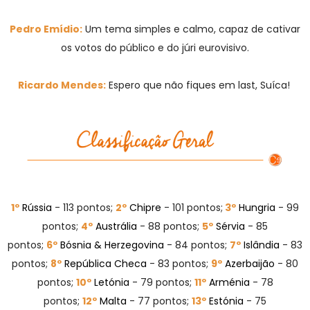
Pedro Emídio:
Um tema simples e calmo, capaz de cativar
os votos do público e do júri eurovisivo.
Ricardo Mendes:
Espero que não fiques em last, Suíca!
1º
Rússia
- 113 pontos;
2
º
Chipre
- 101 pontos;
3
º
Hungria
- 99
pontos;
4º
Austrália
- 88 pontos;
5º
Sérvia
- 85
pontos;
6º
Bósnia & Herzegovina
- 84 pontos;
7º
Islândia
- 83
pontos;
8
º
República Checa
- 83 pontos;
9º
Azerbaijão
- 80
pontos;
10º
Letónia
- 79 pontos;
11
º
Arménia
- 78
pontos;
12
º
Malta
- 77 pontos;
13
º
Estónia
- 75