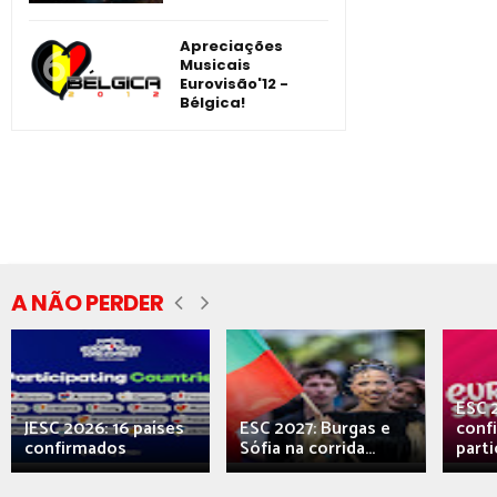
Apreciações
Musicais
Eurovisão'12 -
Bélgica!
A NÃO PERDER
ESC 
JESC 2026: 16 países
ESC 2027: Burgas e
conf
confirmados
Sófia na corrida...
parti