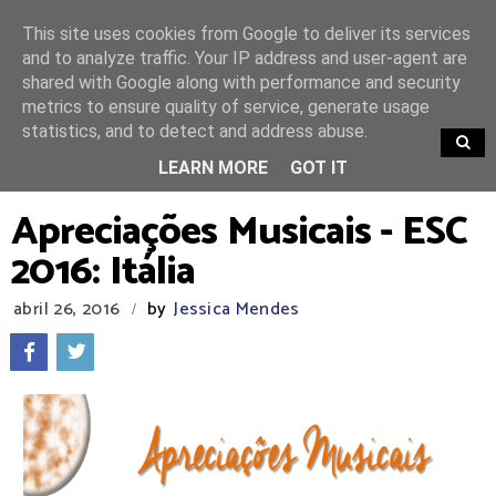
This site uses cookies from Google to deliver its services
and to analyze traffic. Your IP address and user-agent are
shared with Google along with performance and security
metrics to ensure quality of service, generate usage
statistics, and to detect and address abuse.
TRENDING
LEARN MORE
GOT IT
Apreciações Musicais - ESC
2016: Itália
abril 26, 2016
by
Jessica Mendes
/