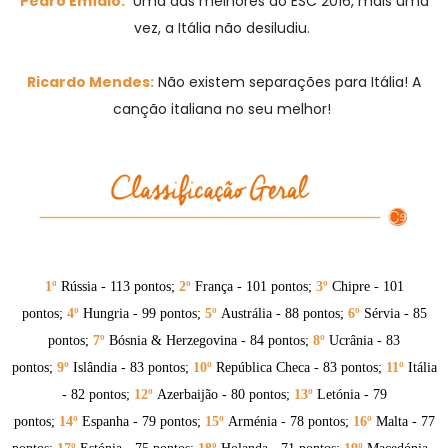
Pedro Emídio:
Uma das melhores do ESC 2016, mais uma
vez, a Itália não desiludiu.
Ricardo Mendes:
Não existem separações para Itália! A
canção italiana no seu melhor!
1º
Rússia
- 113 pontos;
2º
França
- 101 pontos;
3
º
Chipre
- 101
pontos;
4
º
Hungria
- 99 pontos;
5º
Austrália
- 88 pontos;
6º
Sérvia
- 85
pontos;
7º
Bósnia & Herzegovina
- 84 pontos;
8º
Ucrânia
- 83
pontos;
9º
Islândia
- 83 pontos;
10
º
República Checa
- 83 pontos;
11º
Itália
- 82 pontos;
12º
Azerbaijão
- 80 pontos;
13º
Letónia
- 79
pontos;
14º
Espanha
- 79 pontos;
15
º
Arménia
- 78 pontos;
16
º
Malta
- 77