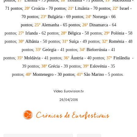
pontos;
17
º
Estónia
- 75 pontos;
18º
Holanda
- 71 pontos;
19º
Macedónia
-
71 pontos;
20
º
Croácia
- 70 pontos;
21º
Lituânia
- 70 pontos;
22º
Israel
-
70 pontos;
23º
Bulgária
- 69 pontos;
24º
Noruega
- 66
pontos;
25º
Alemanha
- 65 pontos;
26º
Dinamarca
- 64
pontos;
27º
Irlanda
- 62 pontos;
28º
Bélgica
- 58 pontos;
29º
Polónia
- 58
pontos;
30
º
Albânia
- 50 pontos;
31º
Suíça
- 49 pontos;
32º
Roménia
- 48
pontos;
33º
Geórgia
- 41 pontos;
34º
Bielorrússia
- 41
pontos;
35º
Moldávia
- 41 pontos;
36º
Áustria
- 40 pontos;
37º
Finlândia
-
39 pontos;
38
º
Grécia
- 39 pontos;
39
º
Eslovénia
- 35
pontos;
40º
Montenegro
- 30 pontos
;
41
º
São Marino
- 5 pontos.
Vídeo: Eurovision.tv
26/04/2016