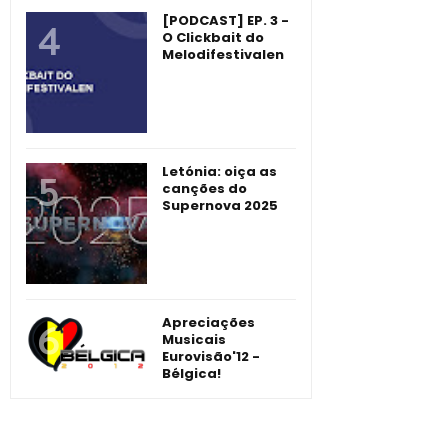
[PODCAST] EP. 3 -
O Clickbait do
Melodifestivalen
Letónia: oiça as
canções do
Supernova 2025
Apreciações
Musicais
Eurovisão'12 -
Bélgica!