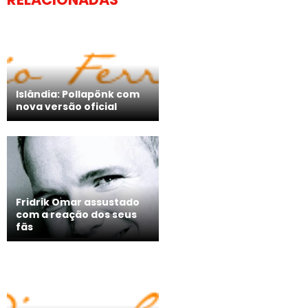
Islândia: Pollapönk com
nova versão oficial
Fridrik Omar assustado
com a reação dos seus
fãs