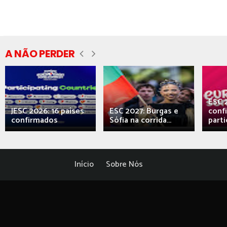
A NÃO PERDER
ESC 
JESC 2026: 16 países
ESC 2027: Burgas e
conf
confirmados
Sófia na corrida...
parti
Início
Sobre Nós