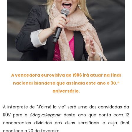
A vencedora eurovisiva de 1986 irá atuar na final
nacional islandesa que assinala este ano o 30.º
aniversário.
A interprete de "J'aimé la vie" será uma das convidadas da
RÚV para o
Söngvakeppnin
deste ano que conta com 12
concorrentes divididos em duas semifinais e cuja final
acontece a 20 de fevereiro.