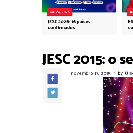
JUL 24, 2026
J
JESC 2026: 16 países
ES
confirmados
co
Eu
JESC 2015: o s
novembro 17, 2015
by
Un
/