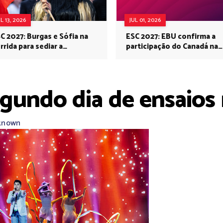
UL 13, 2026
JUL 01, 2026
C 2027: Burgas e Sófia na
ESC 2027: EBU confirma a
rrida para sediar a
participação do Canadá na
rovisão no próximo ano
Eurovisão do próximo ano
egundo dia de ensaio
known