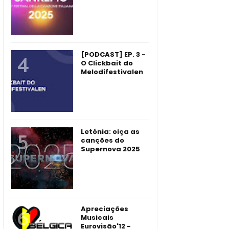
[PODCAST] EP. 3 -
O Clickbait do
Melodifestivalen
Letónia: oiça as
canções do
Supernova 2025
Apreciações
Musicais
Eurovisão'12 -