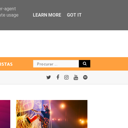
er-agent
rate usage
LEARN MORE
GOT IT
ISTAS