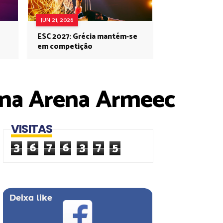
JUN 21, 2026
ESC 2027: Grécia mantém-se
em competição
s na Arena Armeec
VISITAS
3
6
7
6
3
7
5