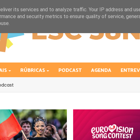
liver its services and to analyze traffic. Your IP address and us
rmance and security metrics to ensure quality of service, gene
buse.
AIS
RÚBRICAS
PODCAST
AGENDA
ENTREV
odcast