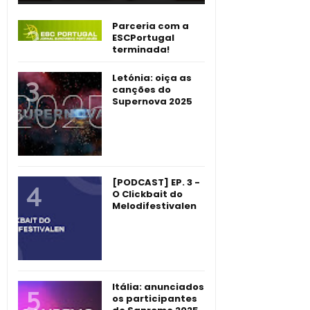
Parceria com a
ESCPortugal
terminada!
Letónia: oiça as
canções do
Supernova 2025
[PODCAST] EP. 3 -
O Clickbait do
Melodifestivalen
Itália: anunciados
os participantes