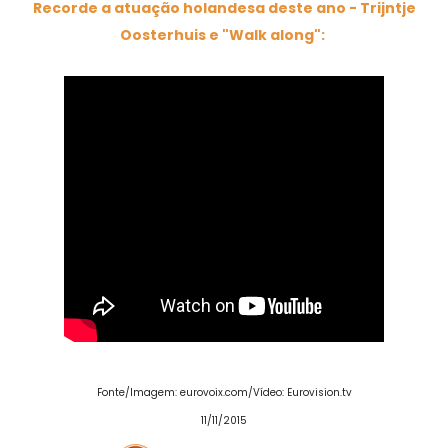
Recorde a atuação holandesa deste ano - Trijntje
Oosterhuis e "Walk along":
Fonte/Imagem: eurovoix.com/Vídeo: Eurovision.tv
11/11/2015