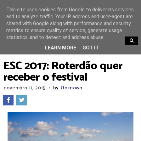
This site uses cookies from Google to deliver its services
and to analyze traffic. Your IP address and user-agent are
shared with Google along with performance and security
metrics to ensure quality of service, generate usage
statistics, and to detect and address abuse.
TRENDING
LEARN MORE
GOT IT
ESC 2017: Roterdão quer
receber o festival
novembro 11, 2015
by
Unknown
/