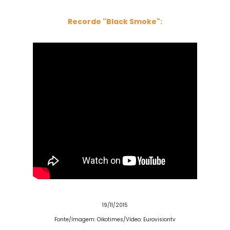
Recorde "Black Smoke":
19/11/2015
Fonte
/Imagem: Oikotimes/Vídeo: Eurovisiontv