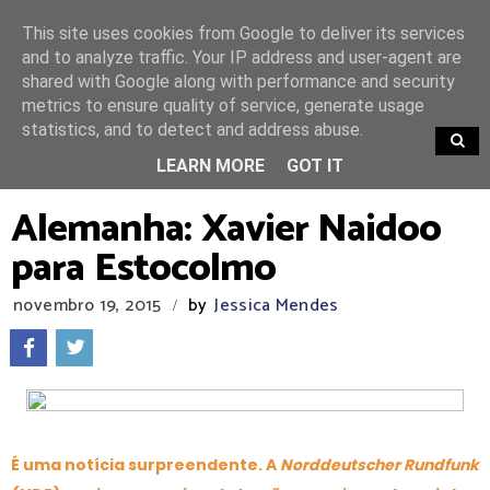
This site uses cookies from Google to deliver its services
and to analyze traffic. Your IP address and user-agent are
shared with Google along with performance and security
metrics to ensure quality of service, generate usage
statistics, and to detect and address abuse.
TRENDING
LEARN MORE
GOT IT
Alemanha: Xavier Naidoo
para Estocolmo
novembro 19, 2015
by
Jessica Mendes
/
É uma notícia surpreendente. A
Norddeutscher Rundfunk