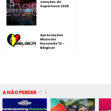
canções do
Supernova 2025
Apreciações
Musicais
Eurovisão'12 -
Bélgica!
A NÃO PERDER