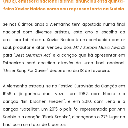
(NDR), emissora nacional alemã, anunciou esta quinta-
feira Xavier Naidoo como seu representante na Suécia.
Se nos últimos anos a Alemanha tem apostado numa final
nacional com diversos artistas, este ano a escolha da
emissora foi interna. Xavier Naidoo é um conhecido cantor
soul, produtor e ator. Venceu dois
MTV Europe Music Awards
para "
Best German Act
" e a canção que irá apresentar em
Estocolmo será decidida através de uma final nacional.
"Unser Song Für Xavier" decorre no dia 18 de fevereiro.
A Alemanha estreou-se no Festival Eurovisão da Canção em
1956 e já ganhou duas vezes: em 1982, com Nicole e a
canção “Ein bißchen Frieden", e em 2010, com Lena e a
canção “Satellite”. Em 2015 o país foi representado por Ann
Sophie e a canção "Black Smoke", alcançando o 27º lugar na
final com um total de 0 pontos.