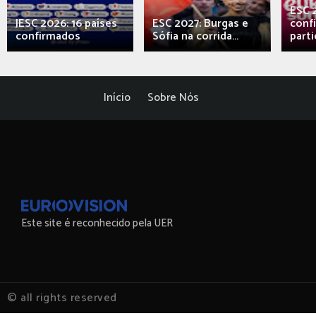
ESC 
JESC 2026: 16 países
ESC 2027: Burgas e
conf
confirmados
Sófia na corrida...
parti
Início
Sobre Nós
Este site é reconhecido pela UER
© all rights reserved