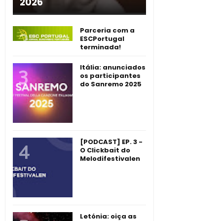
2026
Parceria com a
ESCPortugal
terminada!
Itália: anunciados
os participantes
do Sanremo 2025
[PODCAST] EP. 3 -
O Clickbait do
Melodifestivalen
Letónia: oiça as