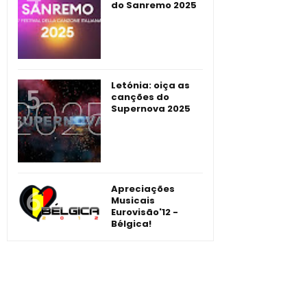
do Sanremo 2025
Letónia: oiça as
canções do
Supernova 2025
Apreciações
Musicais
Eurovisão'12 -
Bélgica!