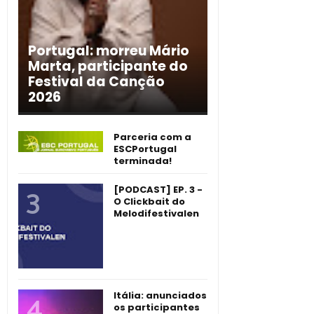
Portugal: morreu Mário
Marta, participante do
Festival da Canção
2026
Parceria com a
ESCPortugal
terminada!
[PODCAST] EP. 3 -
O Clickbait do
Melodifestivalen
Itália: anunciados
os participantes