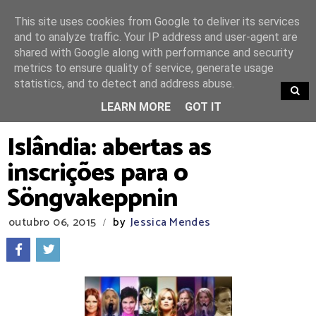
This site uses cookies from Google to deliver its services
and to analyze traffic. Your IP address and user-agent are
shared with Google along with performance and security
metrics to ensure quality of service, generate usage
statistics, and to detect and address abuse.
TRENDING
LEARN MORE
GOT IT
Islândia: abertas as
inscrições para o
Söngvakeppnin
outubro 06, 2015
by
Jessica Mendes
/