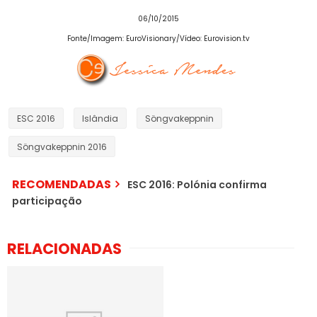
06/10/2015
Fonte
/Imagem
:
EuroVisionary/Vídeo
:
Eurovision.tv
ESC 2016
Islândia
Söngvakeppnin
Söngvakeppnin 2016
RECOMENDADAS
ESC 2016: Polónia confirma
participação
RELACIONADAS