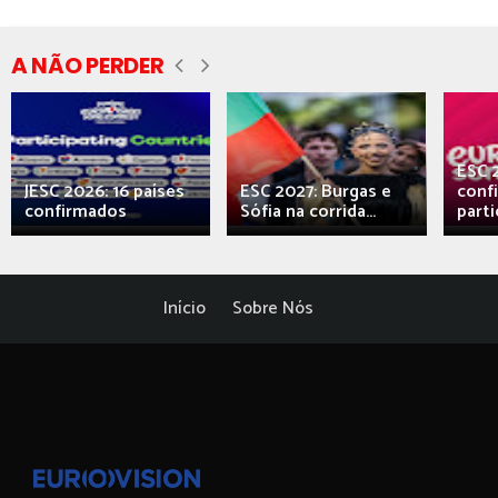
A NÃO PERDER
ESC 
JESC 2026: 16 países
ESC 2027: Burgas e
conf
confirmados
Sófia na corrida...
parti
Início
Sobre Nós