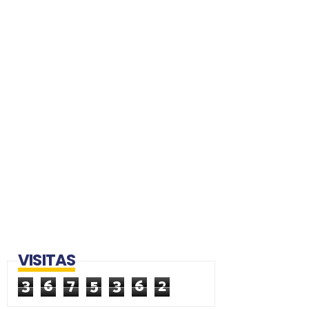
VISITAS
3
6
7
5
3
6
2