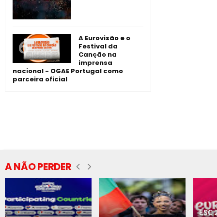
A Eurovisão e o
Festival da
Canção na
imprensa
nacional - OGAE Portugal como
parceira oficial
A NÃO PERDER
ESC 