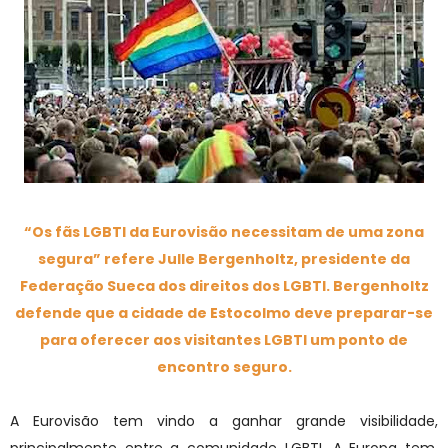
“Os fãs LGBTI da Eurovisão necessitam de uma zona
segura” refere Julle Bergenholtz, presidente da
Federação Sueca dos direitos dos LGBTI. Bergenholtz
defende que a cidade de Estocolmo deve preparar-se
para oferecer aos visitantes LGBTI um ponto de
encontro seguro.
A Eurovisão tem vindo a ganhar grande visibilidade,
principalmente entre a comunidade LGBTI. A Europa tem,