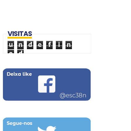
VISITAS
u
n
d
e
f
i
n
e
d