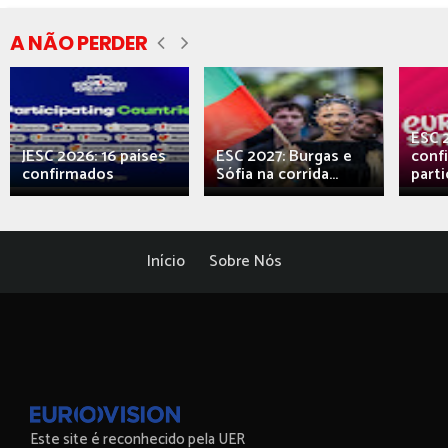
A NÃO PERDER
ESC 
JESC 2026: 16 países
ESC 2027: Burgas e
conf
confirmados
Sófia na corrida...
parti
Início
Sobre Nós
Este site é reconhecido pela UER