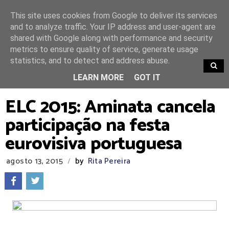
This site uses cookies from Google to deliver its services
and to analyze traffic. Your IP address and user-agent are
shared with Google along with performance and security
metrics to ensure quality of service, generate usage
statistics, and to detect and address abuse.
TRENDING
LEARN MORE
GOT IT
ELC 2015: Aminata cancela
participação na festa
eurovisiva portuguesa
agosto 13, 2015
by
Rita Pereira
/