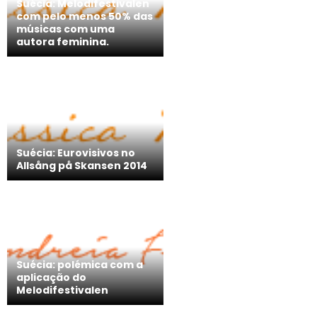
Suécia: Melodifestivalen
com pelo menos 50% das
músicas com uma
autora feminina.
Suécia: Eurovisivos no
Allsång på Skansen 2014
Suécia: polémica com a
aplicação do
Melodifestivalen