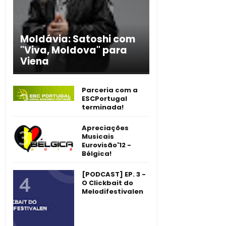
Moldávia: Satoshi com
"Viva, Moldova" para
Viena
Parceria com a
ESCPortugal
terminada!
Apreciações
Musicais
Eurovisão'12 -
Bélgica!
[PODCAST] EP. 3 -
O Clickbait do
Melodifestivalen