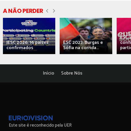
A NÃO PERDER
ESC 
JESC 2026: 16 países
ESC 2027: Burgas e
conf
confirmados
Sófia na corrida...
parti
Início
Sobre Nós
Este site é reconhecido pela UER