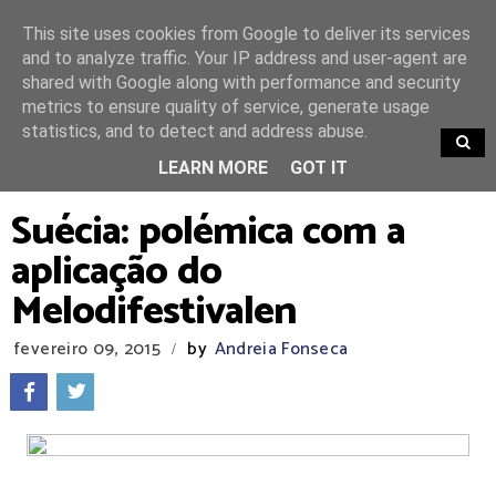
This site uses cookies from Google to deliver its services
and to analyze traffic. Your IP address and user-agent are
shared with Google along with performance and security
metrics to ensure quality of service, generate usage
statistics, and to detect and address abuse.
TRENDING
LEARN MORE
GOT IT
Suécia: polémica com a
aplicação do
Melodifestivalen
fevereiro 09, 2015
by
Andreia Fonseca
/