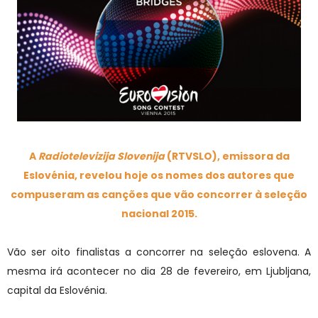
A
Radiotelevizija Slovenija
(RTVSLO), emissora da
Eslovénia, revelou hoje os nomes dos autores que
compuseram as canções que vão concorrer à seleção
nacional 2015.
Vão ser oito finalistas a concorrer na seleção eslovena. A
mesma irá acontecer no dia 28 de fevereiro, em Ljubljana,
capital da Eslovénia.