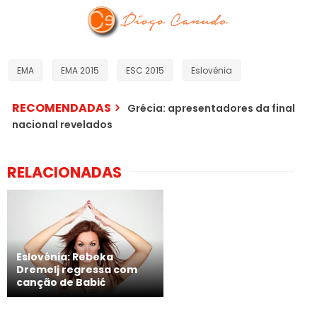
EMA
EMA 2015
ESC 2015
Eslovénia
RECOMENDADAS
Grécia: apresentadores da final
nacional revelados
RELACIONADAS
Eslovénia: Rebeka
Dremelj regressa com
canção de Babić