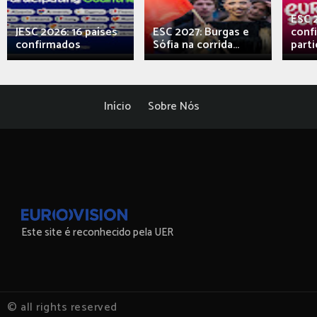
ESC 
JESC 2026: 16 países
ESC 2027: Burgas e
conf
confirmados
Sófia na corrida...
parti
Início
Sobre Nós
Este site é reconhecido pela UER
© all rights reserved