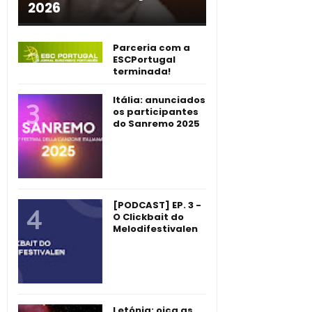
2026
Parceria com a
ESCPortugal
terminada!
Itália: anunciados
os participantes
do Sanremo 2025
[PODCAST] EP. 3 -
O Clickbait do
Melodifestivalen
Letónia: oiça as