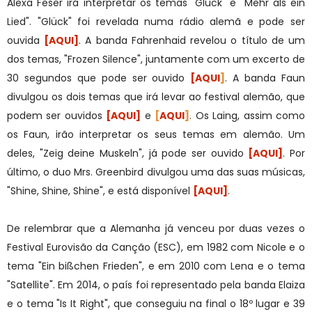
Alexa Feser irá interpretar os temas "Glück" e "Mehr als ein
Lied". "Glück" foi revelada numa rádio alemã e pode ser
ouvida
[AQUI]
. A banda Fahrenhaid revelou o título de um
dos temas, "Frozen Silence", juntamente com um excerto de
30 segundos que pode ser ouvido
[AQUI
]
. A banda Faun
divulgou os dois temas que irá levar ao festival alemão, que
podem ser ouvidos
[AQUI]
e
[
AQUI
]
. Os Laing, assim como
os Faun, irão interpretar os seus temas em alemão. Um
deles, "Zeig deine Muskeln", já pode ser ouvido
[AQUI]
. Por
último, o duo Mrs. Greenbird divulgou uma das suas músicas,
"Shine, Shine, Shine", e está disponível
[AQUI]
.
De relembrar que a Alemanha já venceu por duas vezes o
Festival Eurovisão da Canção (ESC), em 1982 com Nicole e o
tema "Ein bißchen Frieden", e em 2010 com Lena e o tema
"Satellite". Em 2014, o país foi representado pela banda Elaiza
e o tema "Is It Right", que conseguiu na final o 18º lugar e 39