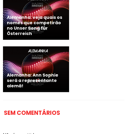
Alemanha: veja quais os
nomes que competirão
no Unser Song für
Österreich
Alemanha: Ann Sophie
será a representante
alemã!
SEM COMENTÁRIOS