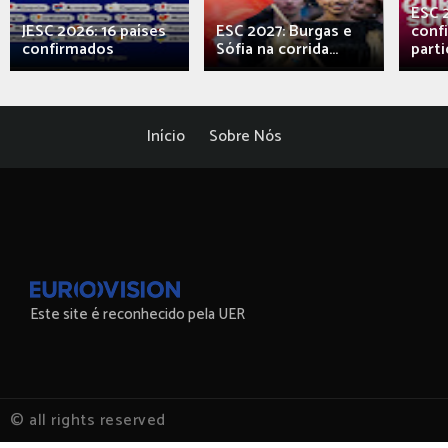
ESC 
JESC 2026: 16 países
ESC 2027: Burgas e
conf
confirmados
Sófia na corrida...
parti
Início
Sobre Nós
Este site é reconhecido pela UER
© all rights reserved