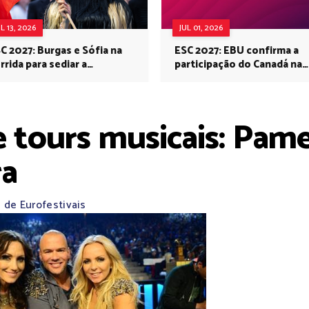
UL 13, 2026
JUL 01, 2026
C 2027: Burgas e Sófia na
ESC 2027: EBU confirma a
rrida para sediar a
participação do Canadá na
rovisão no próximo ano
Eurovisão do próximo ano
tours musicais: Pame
ra
 de Eurofestivais