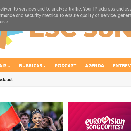
liver its services and to analyze traffic. Your IP address and us
rmance and security metrics to ensure quality of service, gene
buse.
AIS
RÚBRICAS
PODCAST
AGENDA
ENTREV
odcast