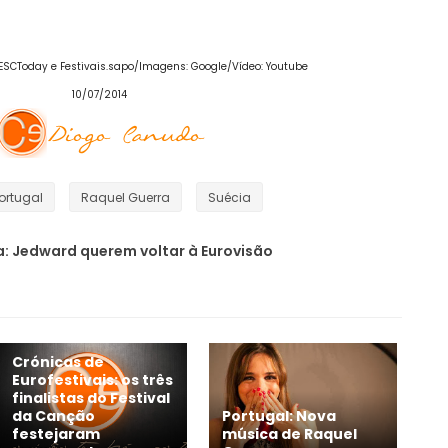
, ESCToday e Festivais.sapo/Imagens: Google/Vídeo: Youtube
10/07/2014
ortugal
Raquel Guerra
Suécia
a: Jedward querem voltar à Eurovisão
Crónicas de
Eurofestivais: os três
finalistas do Festival
da Canção
Portugal: Nova
festejaram
música de Raquel