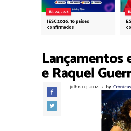
JUL 24, 2026
J
JESC 2026: 16 países
ES
confirmados
co
Eu
Lançamentos e 
e Raquel Guer
julho 10, 2014
by
Crónicas
/