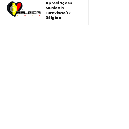
Apreciações
Musicais
Eurovisão'12 -
Bélgica!