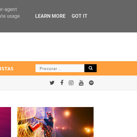
er-agent
rate usage
LEARN MORE
GOT IT
ISTAS