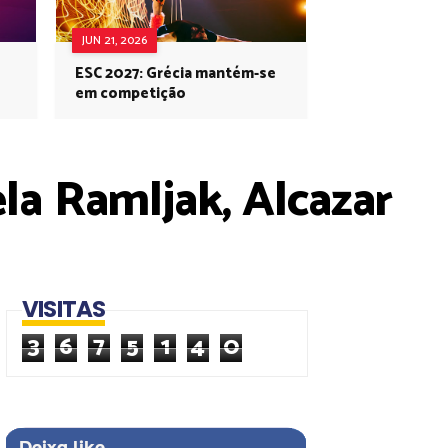
JUN 21, 2026
ESC 2027: Grécia mantém-se
em competição
la Ramljak, Alcazar
VISITAS
3
6
7
5
1
4
0