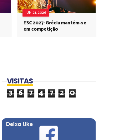
JUN 21, 2026
ESC 2027: Grécia mantém-se
em competição
VISITAS
3
6
7
4
7
2
0