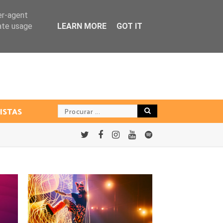
er-agent
rate usage
LEARN MORE
GOT IT
ISTAS