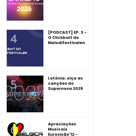
[PODCAST] EP. 3 -
O Clickbait do
Melodifestivalen
Letónia: oiça as
canções do
Supernova 2025
Apreciações
Musicais
Eurovisão'12 -