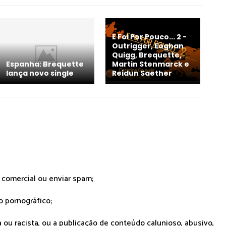
E Foi Por Pouco... 2 -
Outrigger, Eoghan
Quigg, Brequette,
Espanha: Brequette
Martin Stenmarck e
lança novo single
Reidun Saether
r comercial ou enviar spam;
o pornográfico;
 ou racista, ou a publicação de conteúdo calunioso, abusivo,