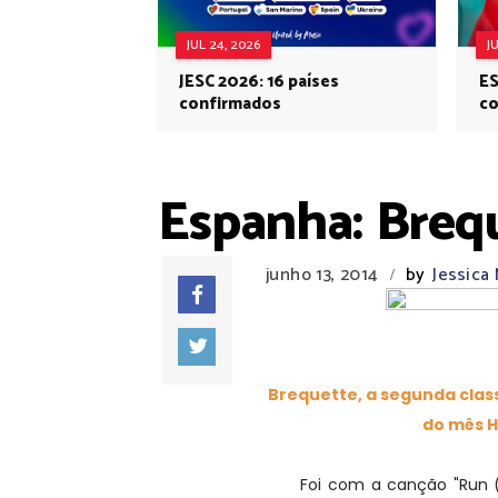
JUL 24, 2026
J
JESC 2026: 16 países
ES
confirmados
co
Eu
Espanha: Breq
junho 13, 2014
by
Jessica
/
Brequette, a segunda classi
do mês H
Foi com a canção "Run (Ma