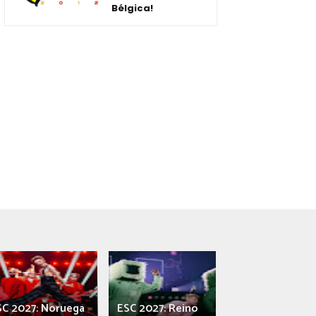
Bélgica!
SC 2027: Noruega
ESC 2027: Reino
França: Alec e