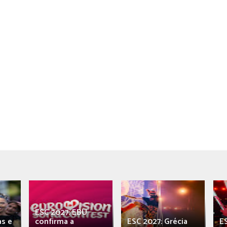
ESC 2027: EBU
as e
confirma a
ESC 2027: Grécia
E