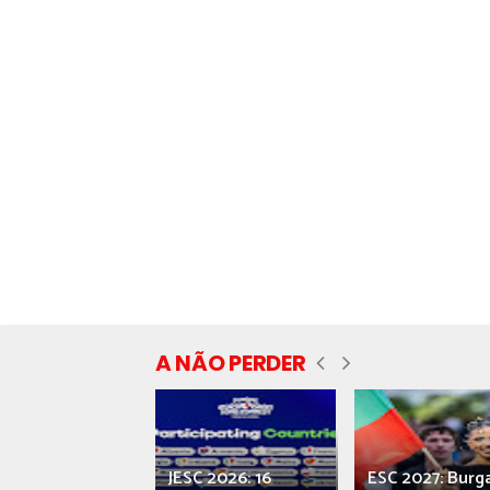
A NÃO PERDER
ecial] ‘Viva,
JESC 2026: 16
ESC 2027: Burg