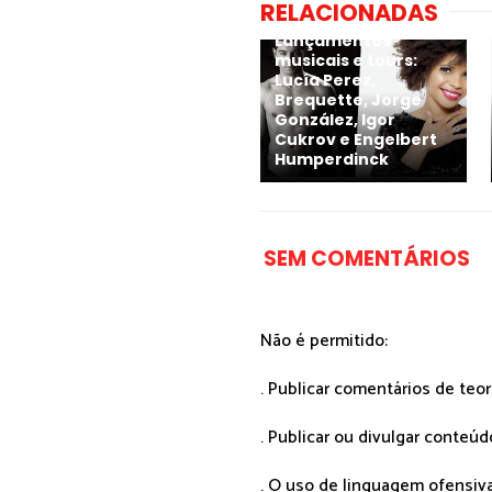
RELACIONADAS
Lançamentos
musicais e tours:
Lucía Perez,
Brequette, Jorge
González, Igor
Cukrov e Engelbert
Humperdinck
SEM COMENTÁRIOS
Não é permitido:
. Publicar comentários de teo
. Publicar ou divulgar conteúd
. O uso de linguagem ofensiva