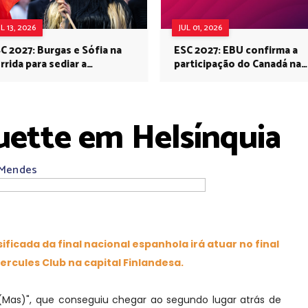
UL 13, 2026
JUL 01, 2026
C 2027: Burgas e Sófia na
ESC 2027: EBU confirma a
rrida para sediar a
participação do Canadá na
rovisão no próximo ano
Eurovisão do próximo ano
uette em Helsínquia
 Mendes
ficada da final nacional espanhola irá atuar no final
ercules Club na capital Finlandesa.
s)", que conseguiu chegar ao segundo lugar atrás de