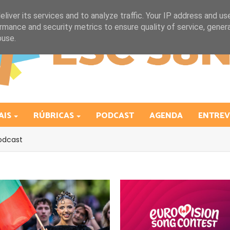
liver its services and to analyze traffic. Your IP address and us
rmance and security metrics to ensure quality of service, gene
buse.
AIS
RÚBRICAS
PODCAST
AGENDA
ENTREV
odcast