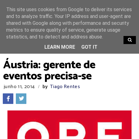
This site uses cookies from Google to deliver its services
and to analyze traffic. Your IP address and user-agent are
shared with Google along with performance and security
metrics to ensure quality of service, generate usage
statistics, and to detect and address abuse.
TRENDING
LEARN MORE
GOT IT
Áustria: gerente de
eventos precisa-se
junho 11, 2014
by
Tiago Rentes
/