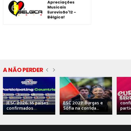
Apreciações
Musicais
Eurovisão'12 -
Bélgica!
A NÃO PERDER
ESC 
JESC 2026: 16 países
ESC 2027: Burgas e
conf
confirmados
Sófia na corrida...
parti