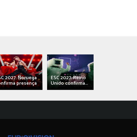
SC 2027: Noruega
ESC 2027: Reino
França: Alec e
onfirma presença
Unido confirma...
Qali" represen