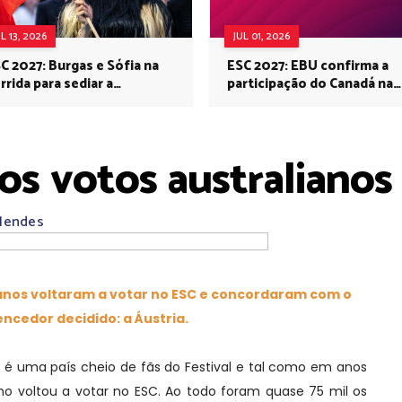
UL 13, 2026
JUL 01, 2026
C 2027: Burgas e Sófia na
ESC 2027: EBU confirma a
rrida para sediar a
participação do Canadá na
rovisão no próximo ano
Eurovisão do próximo ano
os votos australianos
 Mendes
ianos voltaram a votar no ESC e concordaram com o
encedor decidido: a Áustria.
 uma país cheio de fãs do Festival e tal como em anos
iano voltou a votar no ESC. Ao todo foram quase 75 mil os