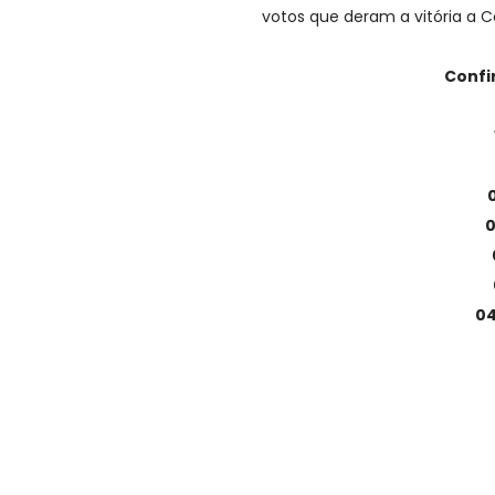
votos que deram a vitória a C
Confir
0
04