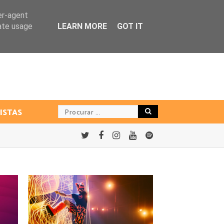
er-agent
rate usage
LEARN MORE
GOT IT
ISTAS