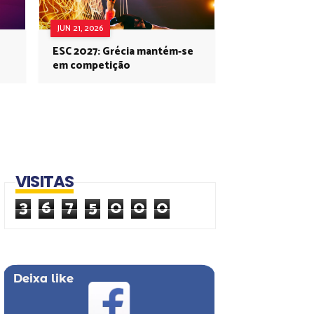
JUN 21, 2026
ESC 2027: Grécia mantém-se
em competição
VISITAS
3
6
7
5
0
0
0