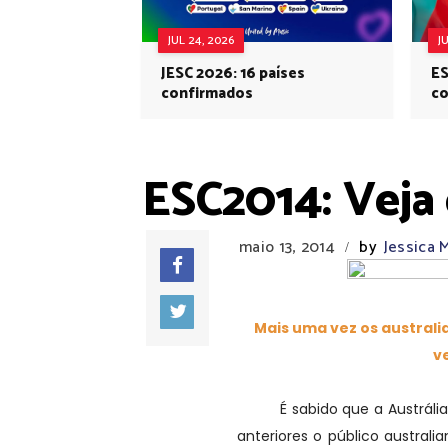
JUL 24, 2026
J
JESC 2026: 16 países
ES
confirmados
co
Eu
ESC2014: Veja 
maio 13, 2014
by
Jessica
/
Mais uma vez os austral
v
É sabido que a Austrália é
anteriores o público austral