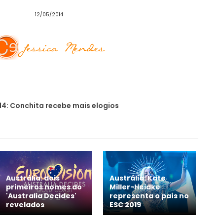
12/05/2014
4: Conchita recebe mais elogios
Austrália: dois
Austrália: Kate
primeiros nomes do
Miller-Heidke
'Australia Decides'
representa o país no
revelados
ESC 2019