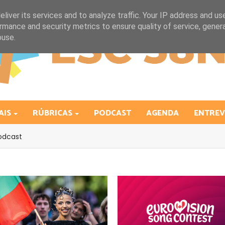
liver its services and to analyze traffic. Your IP address and us
rmance and security metrics to ensure quality of service, gene
buse.
AIS
RÚBRICAS
PODCAST
AGENDA
ENTREV
odcast