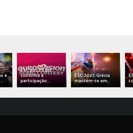
ESC 2027: EBU
as e
confirma a
ESC 2027: Grécia
E
..
participação...
mantém-se em...
c