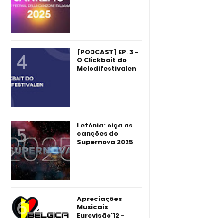
[PODCAST] EP. 3 -
O Clickbait do
Melodifestivalen
Letónia: oiça as
canções do
Supernova 2025
Apreciações
Musicais
Eurovisão'12 -