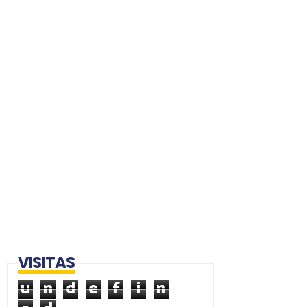
VISITAS
u
n
d
e
f
i
n