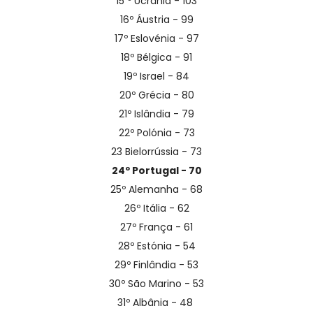
15 º Ucrânia - 103
16º Áustria - 99
17º Eslovénia - 97
18º Bélgica - 91
19º Israel - 84
20º Grécia - 80
21º Islândia - 79
22º Polónia - 73
23 Bielorrússia - 73
24º Portugal - 70
25º Alemanha - 68
26º Itália - 62
27º França - 61
28º Estónia - 54
29º Finlândia - 53
30º São Marino - 53
31º Albânia - 48