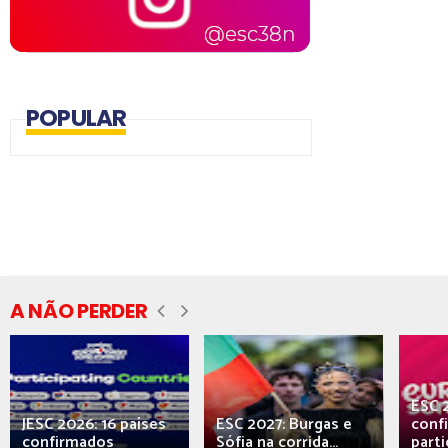
POPULAR
A NÃO PERDER
ESC 
JESC 2026: 16 países
ESC 2027: Burgas e
conf
confirmados
Sófia na corrida...
parti