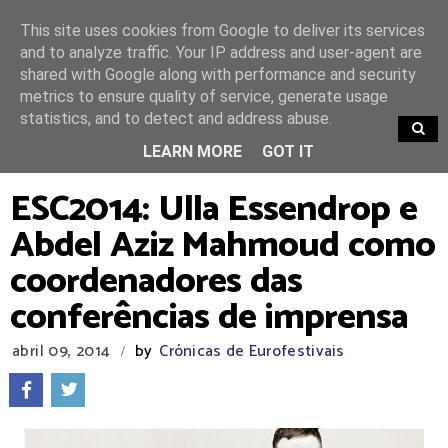
This site uses cookies from Google to deliver its services
and to analyze traffic. Your IP address and user-agent are
shared with Google along with performance and security
metrics to ensure quality of service, generate usage
statistics, and to detect and address abuse.
TRENDING
LEARN MORE
GOT IT
ESC2014: Ulla Essendrop e
Abdel Aziz Mahmoud como
coordenadores das
conferências de imprensa
abril 09, 2014
by
Crónicas de Eurofestivais
/