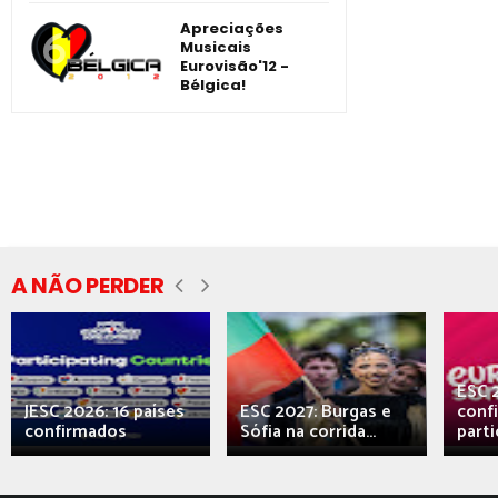
Apreciações
Musicais
Eurovisão'12 -
Bélgica!
A NÃO PERDER
ESC 
JESC 2026: 16 países
ESC 2027: Burgas e
conf
confirmados
Sófia na corrida...
parti