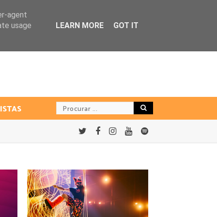
er-agent
rate usage
LEARN MORE
GOT IT
ISTAS