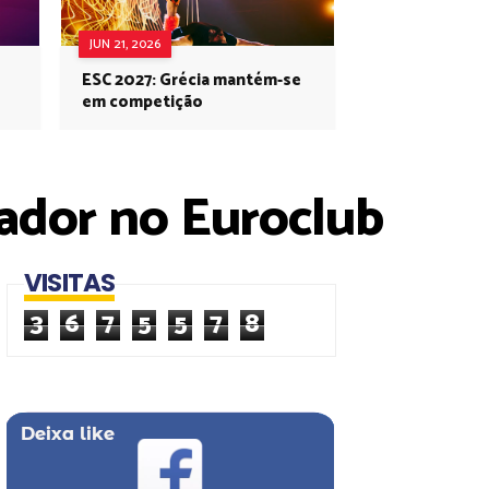
JUN 21, 2026
ESC 2027: Grécia mantém-se
em competição
ador no Euroclub
VISITAS
3
6
7
5
5
7
8