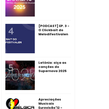
[PODCAST] EP. 3 -
O Clickbait do
Melodifestivalen
Letónia: oiça as
canções do
Supernova 2025
Apreciações
Musicais
Eurovisão'12 -