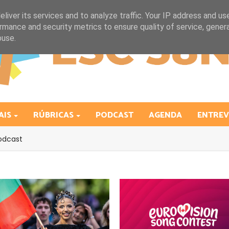
liver its services and to analyze traffic. Your IP address and us
rmance and security metrics to ensure quality of service, gene
buse.
AIS
RÚBRICAS
PODCAST
AGENDA
ENTREV
odcast