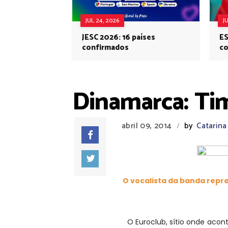
JUL 24, 2026
J
JESC 2026: 16 países
ES
confirmados
co
Eu
Dinamarca: Ti
abril 09, 2014
by
Catarina
/
O vocalista da banda repre
O Euroclub, sítio onde acont