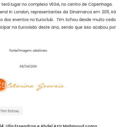
o, terá lugar no complexo VEGA, no centro de Copenhaga.
nd In London, representantes da Dinamarca em 2011, irá
ão dos eventos no Euroclub. Tim Schou desde muito cedo
cipar na Eurovisão deste ano, sendo que isso acabou por
Fonte/Imagem: oikotimes
09/04/2014
Tim Schou
4: Ulla Essendrop e Abdel Aziz Mahmoud como