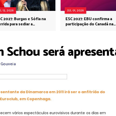
UL 13, 2026
JUL 01, 2026
C 2027: Burgas e Sófia na
ESC 2027: EBU confirma a
rrida para sediar a
participação do Canadá na
rovisão no próximo ano
Eurovisão do próximo ano
m Schou será apresent
 Gouveia
sentante da Dinamarca em 2011 irá ser o anfitrião do
Euroclub, em Copenhaga.
ecem vários espectáculos eurovisivos durante os dias em