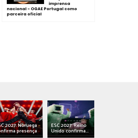
imprensa
nacional - OGAE Portugal como
parceira oficial
SC 2027: Noruega
ESC 2027: Reino
França: Alec e
onfirma presença
Unido confirma...
Qali" represen