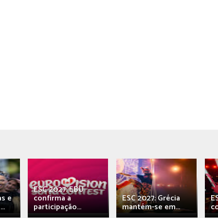
ESC 2027: EBU
as e
confirma a
ESC 2027: Grécia
E
..
participação...
mantém-se em...
c