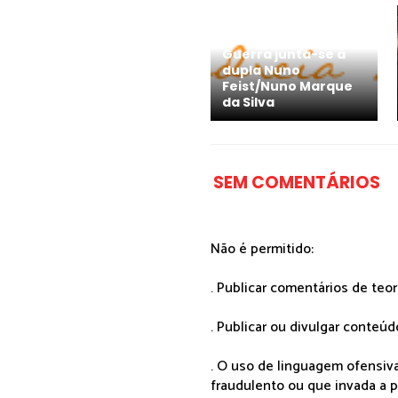
Portugal: Raquel
Guerra junta-se à
dupla Nuno
Feist/Nuno Marque
da Silva
SEM COMENTÁRIOS
Não é permitido:
. Publicar comentários de teo
. Publicar ou divulgar conteúd
. O uso de linguagem ofensiva
fraudulento ou que invada a p