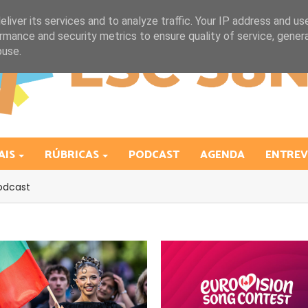
liver its services and to analyze traffic. Your IP address and us
rmance and security metrics to ensure quality of service, gene
buse.
AIS
RÚBRICAS
PODCAST
AGENDA
ENTREV
odcast