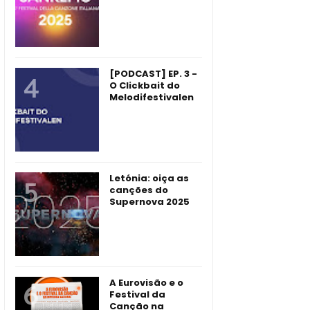
[PODCAST] EP. 3 -
O Clickbait do
Melodifestivalen
Letónia: oiça as
canções do
Supernova 2025
A Eurovisão e o
Festival da
Canção na