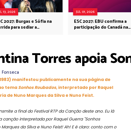
UL 13, 2026
JUL 01, 2026
C 2027: Burgas e Sófia na
ESC 2027: EBU confirma a
rrida para sediar a
participação do Canadá na
rovisão no próximo ano
Eurovisão do próximo ano
entina Torres apoia S
a Fonseca
 1983) manifestou publicamente na sua página de
 ao tema
Sonhos Roubados
, interpretado por Raquel
ria de Nuno Marques da Silva e Nuno Feist.
smite a final do Festival RTP da Canção deste ano. Eu lá
 a canção interpretada por Raquel Guerra "Sonhos
Marques da Silva e Nuno Feist! Ah! E é claro: conto com o