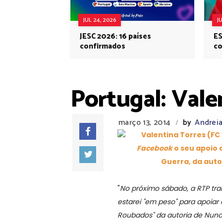
JUL 24, 2026
J
JESC 2026: 16 países
ES
confirmados
co
Eu
Portugal: Val
março 13, 2014
by
Andrei
/
Valentina Torres (FC
Facebook
o seu apoio
Guerra, da auto
"
No próximo sábado, a RTP tran
estarei "em peso" para apoiar
Roubados" da autoria de Nuno 