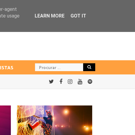
er-agent
rate usage
LEARN MORE
GOT IT
ISTAS