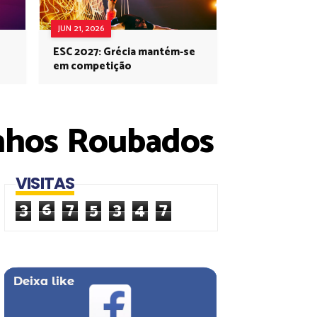
JUN 21, 2026
ESC 2027: Grécia mantém-se
em competição
onhos Roubados
VISITAS
3
6
7
5
3
4
7