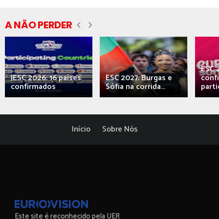
A NÃO PERDER
ESC 
JESC 2026: 16 países
ESC 2027: Burgas e
conf
confirmados
Sófia na corrida...
parti
Início
Sobre Nós
Este site é reconhecido pela UER