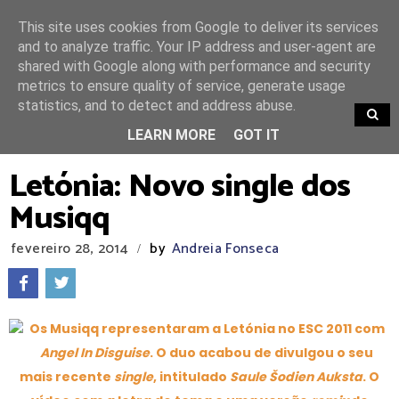
This site uses cookies from Google to deliver its services
and to analyze traffic. Your IP address and user-agent are
shared with Google along with performance and security
metrics to ensure quality of service, generate usage
statistics, and to detect and address abuse.
TRENDING
LEARN MORE
GOT IT
Letónia: Novo single dos
Musiqq
fevereiro 28, 2014
by
Andreia Fonseca
/
Os Musiqq representaram a Letónia no ESC 2011 com
Angel In Disguise
. O duo acabou de divulgou o seu
mais recente
single
, intitulado
Saule Šodien Auksta
. O