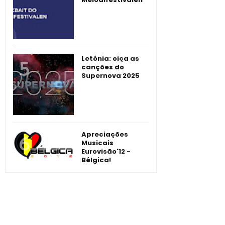
Letónia: oiça as
canções do
Supernova 2025
Apreciações
Musicais
Eurovisão'12 -
Bélgica!