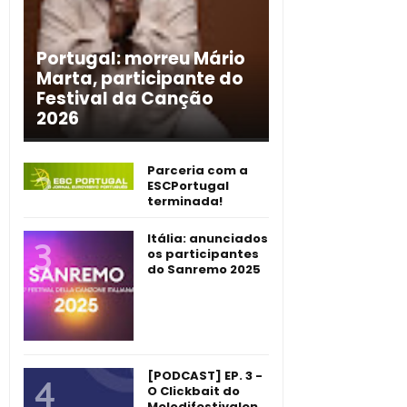
Portugal: morreu Mário
Marta, participante do
Festival da Canção
2026
Parceria com a
ESCPortugal
terminada!
Itália: anunciados
os participantes
do Sanremo 2025
[PODCAST] EP. 3 -
O Clickbait do
Melodifestivalen