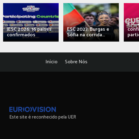
ESC 
JESC 2026: 16 países
ESC 2027: Burgas e
conf
confirmados
Sófia na corrida...
parti
Início
Sobre Nós
Este site é reconhecido pela UER