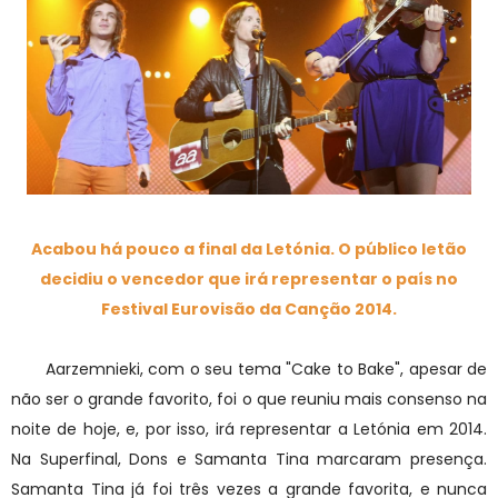
Acabou há pouco a final da Letónia. O público letão
decidiu o vencedor que irá representar o país no
Festival Eurovisão da Canção 2014.
Aarzemnieki
, com o seu tema "Cake to Bake", apesar de
não ser o grande favorito, foi o que reuniu mais consenso na
noite de hoje, e, por isso, irá representar a Letónia em 2014.
Na Superfinal, Dons e Samanta Tina marcaram presença.
Samanta Tina já foi três vezes a grande favorita, e nunca