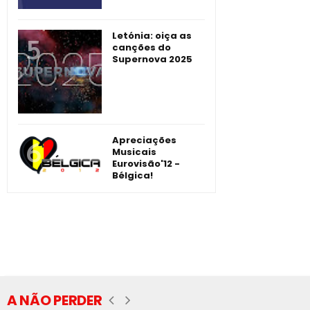
Letónia: oiça as
canções do
Supernova 2025
Apreciações
Musicais
Eurovisão'12 -
Bélgica!
A NÃO PERDER