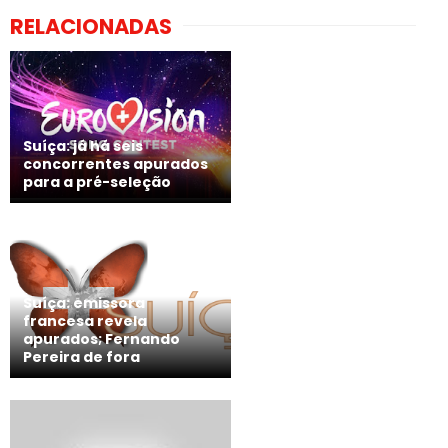
RELACIONADAS
Suíça: já há seis
concorrentes apurados
para a pré-seleção
Suíça: emissora
francesa revela
apurados; Fernando
Pereira de fora