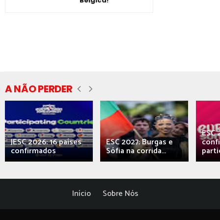
Bélgica!
A NÃO PERDER
ESC 
JESC 2026: 16 países
ESC 2027: Burgas e
conf
confirmados
Sófia na corrida...
parti
Início
Sobre Nós