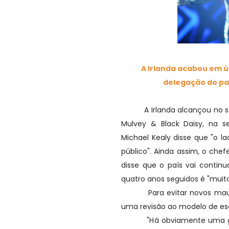
A Irlanda acabou em úl
delegação do paí
A Irlanda alcançou no sába
Mulvey & Black Daisy, na s
Michael Kealy disse que "o 
público". Ainda assim, o che
disse que o país vai continu
quatro anos seguidos é "muito
Para evitar novos maus re
uma revisão ao modelo de esco
"Há obviamente uma grande