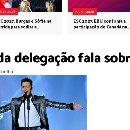
UL 13, 2026
JUL 01, 2026
C 2027: Burgas e Sófia na
ESC 2027: EBU confirma a
rrida para sediar a
participação do Canadá na
rovisão no próximo ano
Eurovisão do próximo ano
 da delegação fala sob
Coelho