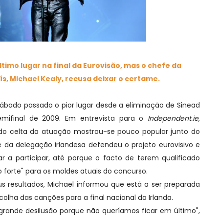
timo lugar na final da Eurovisão, mas o chefe da
s, Michael Kealy, recusa deixar o certame.
do passado o pior lugar desde a eliminação de Sinead
emifinal de 2009. Em entrevista para o
Independent.ie
,
lado celta da atuação mostrou-se pouco popular junto do
fe da delegação irlandesa defendeu o projeto eurovisivo e
ar a participar, até porque o facto de terem qualificado
 forte" para os moldes atuais do concurso.
sultados, Michael informou que está a ser preparada
lha das canções para a final nacional da Irlanda.
 desilusão porque não queríamos ficar em último",