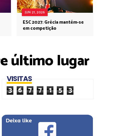
JUN 21, 2026
ESC 2027: Grécia mantém-se
em competição
re último lugar
VISITAS
3
6
7
7
1
5
3