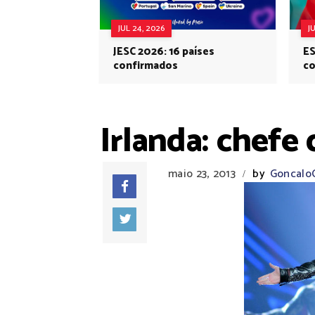
JUL 24, 2026
J
JESC 2026: 16 países
ES
confirmados
co
Eu
Irlanda: chefe
maio 23, 2013
by
Goncalo
/