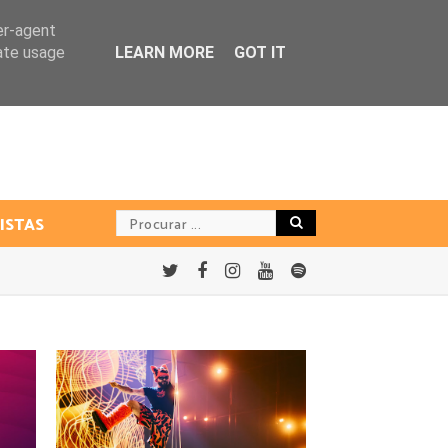
er-agent
rate usage
LEARN MORE
GOT IT
ISTAS