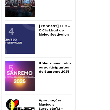
[PODCAST] EP. 3 -
O Clickbait do
Melodifestivalen
Itália: anunciados
os participantes
do Sanremo 2025
Apreciações
Musicais
Eurovisão'12 -