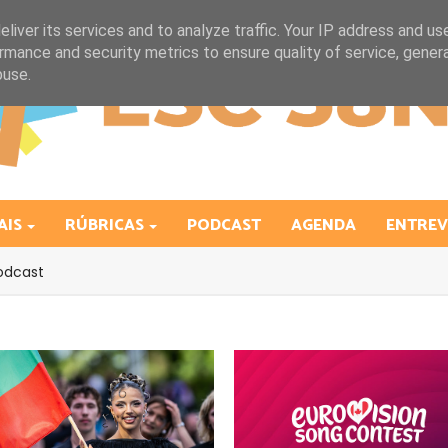
liver its services and to analyze traffic. Your IP address and us
rmance and security metrics to ensure quality of service, gene
buse.
AIS
RÚBRICAS
PODCAST
AGENDA
ENTREV
odcast