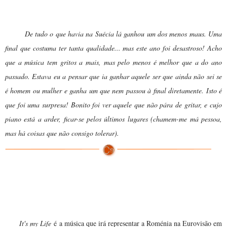
Dona Gertrudes:
De tudo o que havia na Suécia lá ganhou um dos menos maus. Uma
final que costuma ter tanta qualidade... mas este ano foi desastroso! Acho
que a música tem gritos a mais, mas pelo menos é melhor que a do ano
passado. Estava eu a pensar que ia ganhar aquele ser que ainda não sei se
é homem ou mulher e ganha um que nem passou à final diretamente. Isto é
que foi uma surpresa! Bonito foi ver aquele que não pára de gritar, e cujo
piano está a arder, ficar-se pelos últimos lugares (chamem-me má pessoa,
mas há coisas que não consigo tolerar).
pela
It's My Life
Roménia
It's my Life
é a música que irá representar a Roménia na Eurovisão em