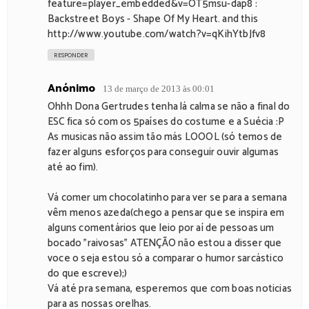
feature=player_embedded&v=OT5msu-dap8 :
Backstreet Boys - Shape Of My Heart. and this
http://www.youtube.com/watch?v=qKihYtbJfv8
RESPONDER
Anónimo
13 de março de 2013 às 00:01
Ohhh Dona Gertrudes tenha lá calma se não a final do
ESC fica só com os 5países do costume e a Suécia :P
As musicas não assim tão más LOOOL (só temos de
fazer alguns esforços para conseguir ouvir algumas
até ao fim).
Vá comer um chocolatinho para ver se para a semana
vêm menos azeda(chego a pensar que se inspira em
alguns comentários que leio por aí de pessoas um
bocado "raivosas" ATENÇÃO não estou a disser que
voce o seja estou só a comparar o humor sarcástico
do que escreve);)
Vá até pra semana, esperemos que com boas noticias
para as nossas orelhas.