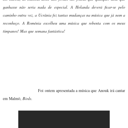
ganhasse não seria nada de especial. A Holanda deverá ficar-se pelo
caminho outra vez, a Ucrânia fez tantas mudanças na música que já nem a
reconheço. A Roménia escolheu uma música que rebenta com os meus
tímpanos! Mas que semana fantástica!
10 NOTÍCIAS DA SEMANA:
de Anouk
revelada
Birds
Foi ontem apresentada a música que Anouk irá cantar
em Malmö,
Birds
.