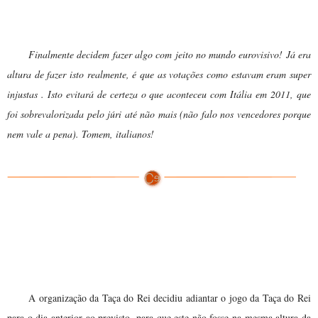
Dona Gertrudes:
Finalmente decidem fazer algo com jeito no mundo eurovisivo! Já era
altura de fazer isto realmente, é que as votações como estavam eram super
injustas . Isto evitará de certeza o que aconteceu com Itália em 2011, que
foi sobrevalorizada pelo júri até não mais (não falo nos vencedores porque
nem vale a pena). Tomem, italianos!
Taça do Rei adiada por causa
Eurovisão
da
A organização da Taça do Rei decidiu adiantar o jogo da Taça do Rei
para o dia anterior ao previsto, para que este não fosse na mesma altura da