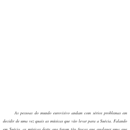
Dona Gertrudes:
As pessoas do mundo eurovisivo andam com sérios problemas em
decidir de uma vez quais as músicas que vão levar para a Suécia. Falando
em Suécia, as músicas deste ano foram tão fracas que qualquer uma que