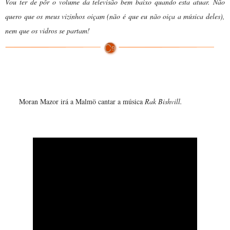
Vou ter de pôr o volume da televisão bem baixo quando esta atuar. Não
quero que os meus vizinhos oiçam (não é que eu não oiça a música deles),
nem que os vidros se partam!
Moran Mazor representará Israel
Moran Mazor irá a Malmö cantar a música
Rak Bishvill.