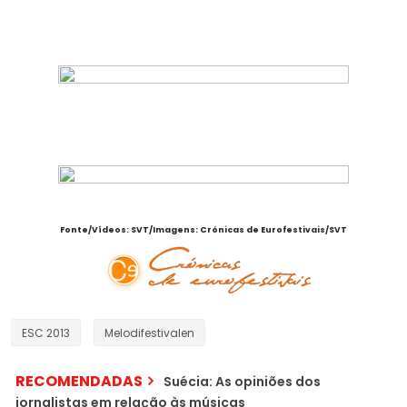
Em penúltimo, Anna Jarvinen:
E, por último, Michael Feiner & Caisa:
Fonte/Vídeos: SVT/Imagens: Crónicas de Eurofestivais/SVT
ESC 2013
Melodifestivalen
RECOMENDADAS
Suécia: As opiniões dos
jornalistas em relação às músicas