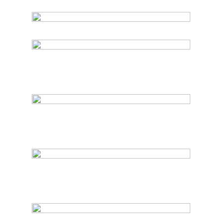
Jay-Jay Johanson foi o terceiro com
Paris:
Posteriormente, entrou em cena Mary N'dyane:
Depois foi Eric Gaad:
Em sexto, YOHIO: