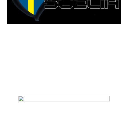
Hoje são, finalmente, divulgados os primeiros vídeos
dos ensaios do Melodifestivalen. Vídeo com a duração
de 1 minuto serão publicados ao longo do dia na página
da SVT. (Clique nas imagens para ver os vídeos)
O primeiro a pisar o palco foi David Lindgren com o
tema
Skyline
:
Seguiu-se Cookies N Beans com o tema
Burning Flags
: