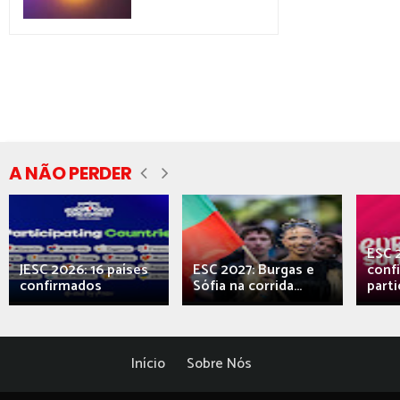
A NÃO PERDER
ESC 
JESC 2026: 16 países
ESC 2027: Burgas e
conf
confirmados
Sófia na corrida...
parti
Início
Sobre Nós