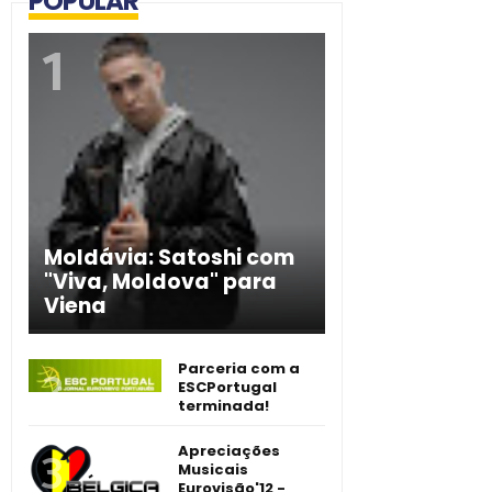
POPULAR
Moldávia: Satoshi com
"Viva, Moldova" para
Viena
Parceria com a
ESCPortugal
terminada!
Apreciações
Musicais
Eurovisão'12 -