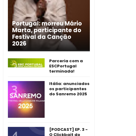
Portugal: morreu Mário
Marta, participante do
Festival da Canção
2026
Parceria com a
ESCPortugal
terminada!
Itália: anunciados
os participantes
do Sanremo 2025
[PODCAST] EP. 3 -
O Clickbait do