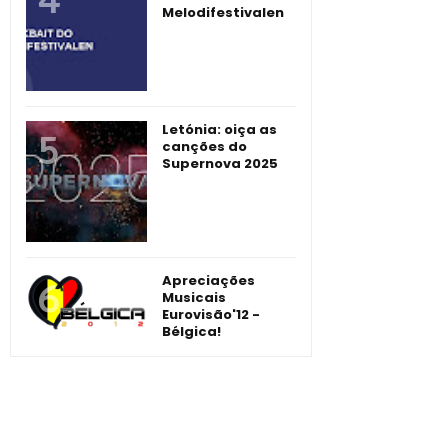
Melodifestivalen
Letónia: oiça as
canções do
Supernova 2025
Apreciações
Musicais
Eurovisão'12 -
Bélgica!