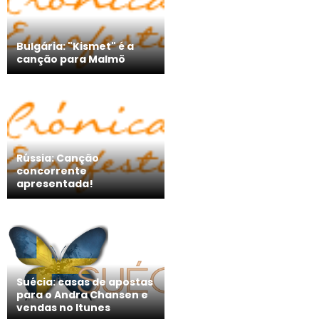
Bulgária: "Kismet" é a
canção para Malmö
Rússia: Canção
concorrente
apresentada!
Suécia: casas de apostas
para o Andra Chansen e
vendas no Itunes