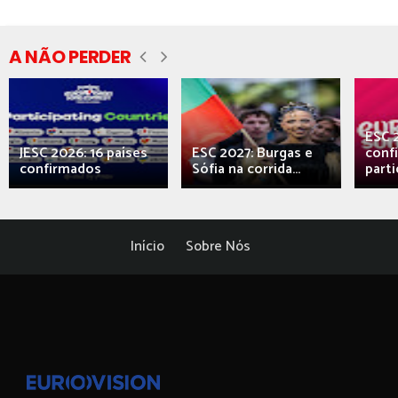
A NÃO PERDER
ESC 
JESC 2026: 16 países
ESC 2027: Burgas e
conf
confirmados
Sófia na corrida...
parti
Início
Sobre Nós