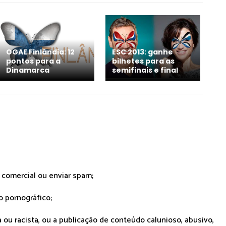
OGAE Finlândia: 12
ESC 2013: ganhe
pontos para a
bilhetes para as
Dinamarca
semifinais e final
r comercial ou enviar spam;
o pornográfico;
 ou racista, ou a publicação de conteúdo calunioso, abusivo,