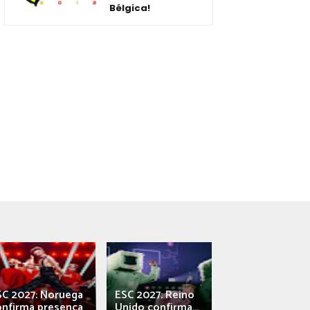
Bélgica!
SC 2027: Noruega
ESC 2027: Reino
França: Alec e
onfirma presença
Unido confirma...
Qali" represen