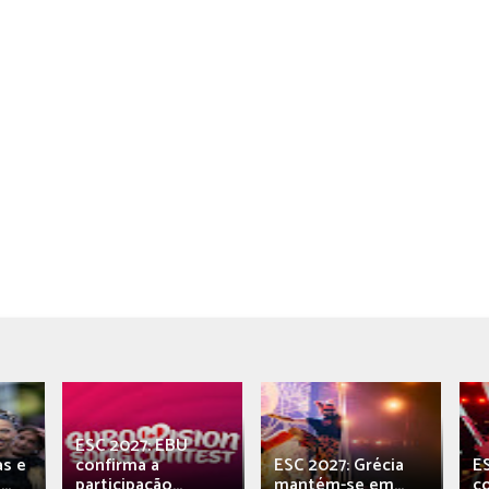
ESC 2027: EBU
as e
confirma a
ESC 2027: Grécia
E
..
participação...
mantém-se em...
c