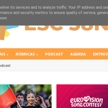
liver its services and to analyze traffic. Your IP address and us
rmance and security metrics to ensure quality of service, gene
buse.
AIS
RÚBRICAS
PODCAST
AGENDA
ENTREV
odcast