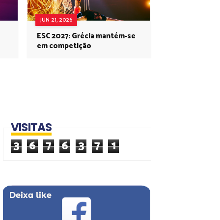
JUN 21, 2026
ESC 2027: Grécia mantém-se
em competição
VISITAS
3
6
7
6
3
7
1