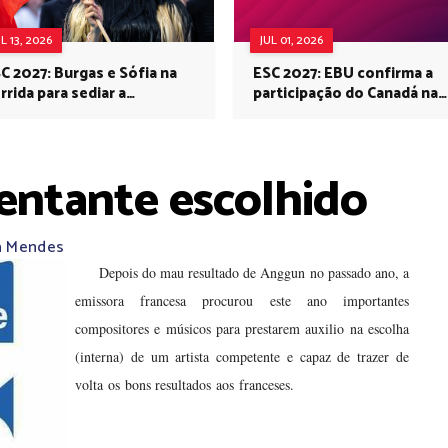
UL 13, 2026
JUL 01, 2026
C 2027: Burgas e Sófia na
ESC 2027: EBU confirma a
rrida para sediar a
participação do Canadá na
rovisão no próximo ano
Eurovisão do próximo ano
entante escolhido
a Mendes
Depois do mau resultado de Anggun no passado ano, a
emissora francesa procurou este ano importantes
compositores e músicos para prestarem auxilio na escolha
(interna) de um artista competente e capaz de trazer de
Ainda não se sabe
volta os bons resultados aos franceses.
quando será divulgada a canção ou sequer o seu
interprete, porém surgem rumores de que Amandine