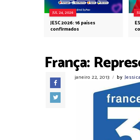
JUL 24, 2026
J
JESC 2026: 16 países
ES
confirmados
co
Eu
França: Repres
janeiro 22, 2013
by
Jessic
/