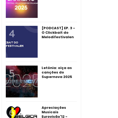
[PODCAST] EP. 3 -
O Clickbait do
Melodifestivalen
Letónia: oiça as
canções do
Supernova 2025
Apreciações
Musicais
Eurovisão'12 -