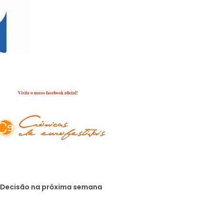
Bourgeois poderá ser a escolhida para representar o
país.
Fonte/Imagem: JanelaESC/Oikotimes
Visite o nosso facebook oficial!
: Decisão na próxima semana