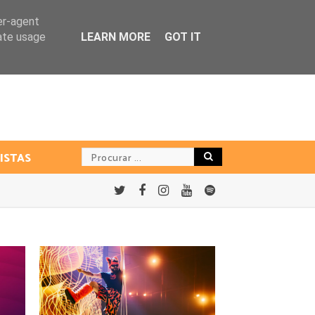
er-agent
rate usage
LEARN MORE
GOT IT
ISTAS